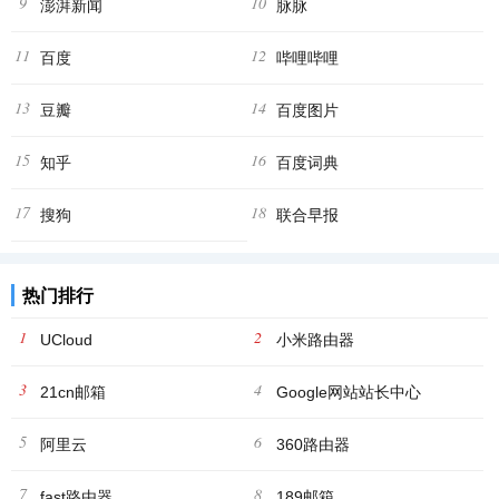
9
10
澎湃新闻
脉脉
11
12
百度
哔哩哔哩
13
14
豆瓣
百度图片
15
16
知乎
百度词典
17
18
搜狗
联合早报
热门排行
1
2
UCloud
小米路由器
3
4
21cn邮箱
Google网站站长中心
5
6
阿里云
360路由器
7
8
fast路由器
189邮箱