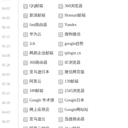
QQ邮箱
360浏览器
5
6
04-02
新浪邮箱
Hotmail邮箱
7
8
04-03
fast路由器
Yandex
9
10
06-16
华为云
搜狗微信
11
12
05-21
2ch
google趋势
13
14
05-23
网易企业邮箱
tplogin.cn
15
16
04-08
360路由器
IE浏览器
17
18
05-28
亚马逊日本
微信网页版
19
20
04-03
阿里云
139邮箱
21
22
05-30
189邮箱
2345浏览器
23
24
05-21
Google 学术搜
Google日本
25
26
06-29
索
网上应用店
Google网站站
27
28
04-03
长中心
亚马逊云
迅捷路由器
29
30
06-07