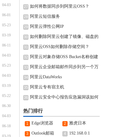
04-03
如何将数据同步到阿里云OSS？
27
06-01
阿里云短信服务
28
05-23
阿里云弹性公网IP
29
03-19
如何删除阿里云创建了镜像、磁盘的
30
06-11
阿里云OSS如何删除存储空间？
31
04-03
阿里云对象存储OSS Bucket名称创建
32
05-23
完可
阿里云企业邮箱邮件同步到另一个万
33
04-03
阿里云DataWorks
34
03-19
阿里云专有宿主机
35
05-22
阿里云安全中心报告应急漏洞该如何
36
06-30
热门排行
04-03
Edge浏览器
雅虎日本
1
2
06-18
Outlook邮箱
192.168.0.1
3
4
03-19