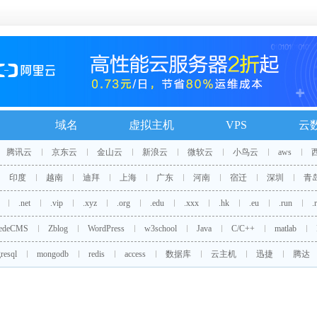
域名
虚拟主机
VPS
云
腾讯云
京东云
金山云
新浪云
微软云
小鸟云
aws
印度
越南
迪拜
上海
广东
河南
宿迁
深圳
青
.net
.vip
.xyz
.org
.edu
.xxx
.hk
.eu
.run
.
edeCMS
Zblog
WordPress
w3school
Java
C/C++
matlab
resql
mongodb
redis
access
数据库
云主机
迅捷
腾达