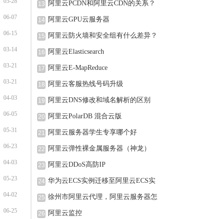
05-28
阿里云PCDN和阿里云CDN的关系？
13
06-07
阿里云GPU云服务器
14
06-15
阿里云防火墙和安全组有什么差异？
15
03-14
阿里云Elasticsearch
16
03-21
阿里云E-MapReduce
17
03-21
阿里云客服热线号码升级
18
04-03
阿里云DNS修改和域名解析的区别
19
06-05
阿里云PolarDB 混合云版
20
05-31
阿里云服务器学生专享哪个好
21
06-23
阿里云弹性裸金属服务器（神龙）
22
04-03
阿里云DDoS高防IP
23
05-23
华为云ECS实例迁移至阿里云ECS实
24
04-02
例的
徐州市阿里云代理，阿里云服务器怎
25
06-25
阿里云监控
26