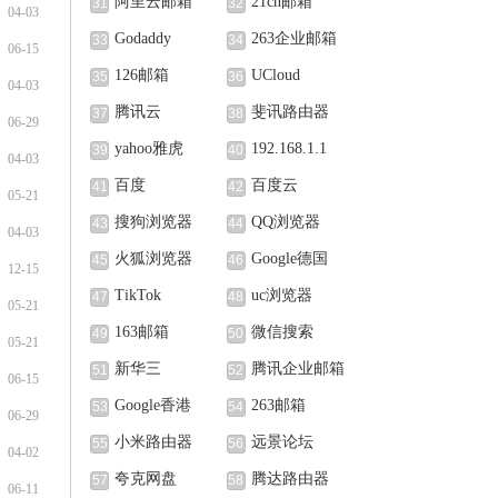
阿里云邮箱
21cn邮箱
31
32
04-03
Godaddy
263企业邮箱
33
34
06-15
126邮箱
UCloud
35
36
04-03
腾讯云
斐讯路由器
37
38
06-29
yahoo雅虎
192.168.1.1
39
40
04-03
百度
百度云
41
42
05-21
搜狗浏览器
QQ浏览器
43
44
04-03
火狐浏览器
Google德国
45
46
12-15
TikTok
uc浏览器
47
48
05-21
163邮箱
微信搜索
49
50
05-21
新华三
腾讯企业邮箱
51
52
06-15
Google香港
263邮箱
53
54
06-29
小米路由器
远景论坛
55
56
04-02
夸克网盘
腾达路由器
57
58
06-11