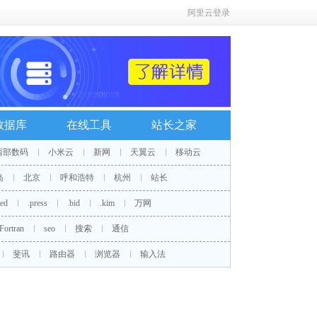
阿里云登录
数据库
在线工具
站长之家
西部数码
小米云
新网
天翼云
移动云
岛
北京
呼和浩特
杭州
站长
red
.press
.bid
.kim
万网
Fortran
seo
搜索
通信
斐讯
路由器
浏览器
输入法