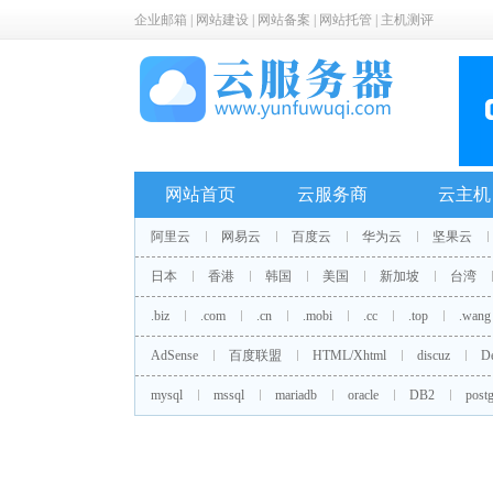
企业邮箱
|
网站建设
|
网站备案
|
网站托管
|
主机测评
网站首页
云服务商
云主机
阿里云
网易云
百度云
华为云
坚果云
日本
香港
韩国
美国
新加坡
台湾
.biz
.com
.cn
.mobi
.cc
.top
.wang
AdSense
百度联盟
HTML/Xhtml
discuz
D
mysql
mssql
mariadb
oracle
DB2
postg