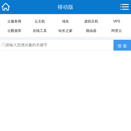
移动版
云服务商
云主机
域名
虚拟主机
VPS
云数据库
在线工具
站长之家
路由器
阿里云