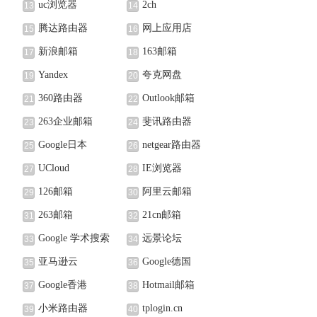
uc浏览器
2ch
13
14
腾达路由器
网上应用店
15
16
新浪邮箱
163邮箱
17
18
Yandex
夸克网盘
19
20
360路由器
Outlook邮箱
21
22
263企业邮箱
斐讯路由器
23
24
Google日本
netgear路由器
25
26
UCloud
IE浏览器
27
28
126邮箱
阿里云邮箱
29
30
263邮箱
21cn邮箱
31
32
Google 学术搜索
远景论坛
33
34
亚马逊云
Google德国
35
36
Google香港
Hotmail邮箱
37
38
小米路由器
tplogin.cn
39
40