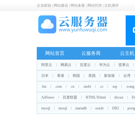
企业邮箱
|
网站建设
|
网站备案
|
网站托管
|
主机测评
网站首页
云服务商
云主机
阿里云
网易云
百度云
华为云
坚果云
日本
香港
韩国
美国
新加坡
台湾
.biz
.com
.cn
.mobi
.cc
.top
.wang
AdSense
百度联盟
HTML/Xhtml
discuz
D
mysql
mssql
mariadb
oracle
DB2
postg