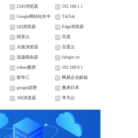
2345浏览器
192.168.1.1
41
42
Google网站站长中
TikTok
43
44
心
QQ浏览器
Edge浏览器
45
46
阿里云
百度
47
48
火狐浏览器
百度云
49
50
迅捷路由器
falogin.cn
51
52
yahoo雅虎
192.168.0.1
53
54
新华三
网易企业邮箱
55
56
google趋势
雅虎日本
57
58
360浏览器
华为云
59
60