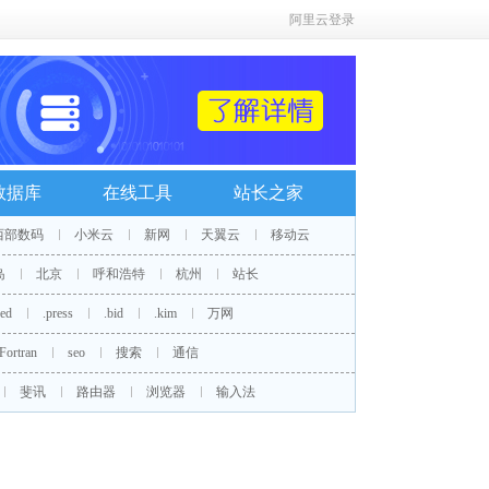
阿里云登录
数据库
在线工具
站长之家
西部数码
小米云
新网
天翼云
移动云
岛
北京
呼和浩特
杭州
站长
red
.press
.bid
.kim
万网
Fortran
seo
搜索
通信
斐讯
路由器
浏览器
输入法