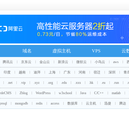
域名
虚拟主机
VPS
云
腾讯云
京东云
金山云
新浪云
微软云
小鸟云
aws
印度
越南
迪拜
上海
广东
河南
宿迁
深圳
青
.net
.vip
.xyz
.org
.edu
.xxx
.hk
.eu
.run
.
edeCMS
Zblog
WordPress
w3school
Java
C/C++
matlab
resql
mongodb
redis
access
数据库
云主机
迅捷
腾达