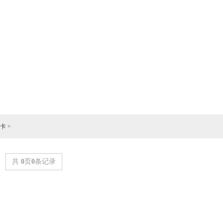
卡
>
共
0
页
0
条记录