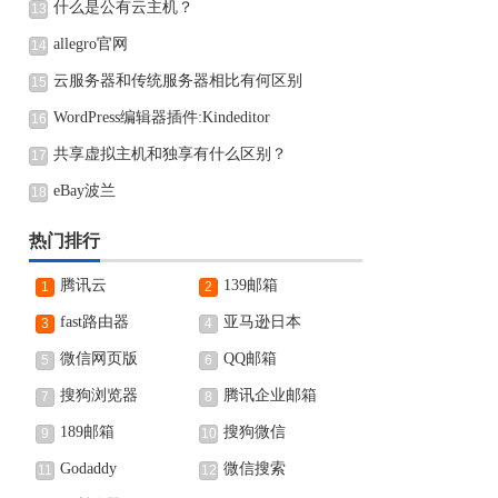
什么是公有云主机？
13
allegro官网
14
云服务器和传统服务器相比有何区别
15
WordPress编辑器插件:Kindeditor
16
共享虚拟主机和独享有什么区别？
17
eBay波兰
18
热门排行
腾讯云
139邮箱
1
2
fast路由器
亚马逊日本
3
4
微信网页版
QQ邮箱
5
6
搜狗浏览器
腾讯企业邮箱
7
8
189邮箱
搜狗微信
9
10
Godaddy
微信搜索
11
12