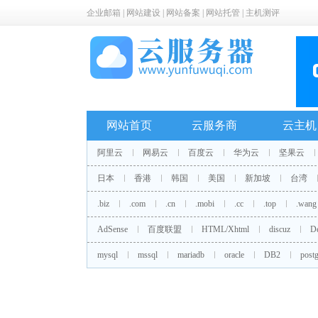
企业邮箱
|
网站建设
|
网站备案
|
网站托管
|
主机测评
网站首页
云服务商
云主机
阿里云
网易云
百度云
华为云
坚果云
日本
香港
韩国
美国
新加坡
台湾
.biz
.com
.cn
.mobi
.cc
.top
.wang
AdSense
百度联盟
HTML/Xhtml
discuz
D
mysql
mssql
mariadb
oracle
DB2
postg