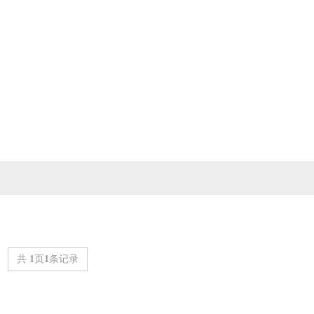
共
1
页
1
条记录