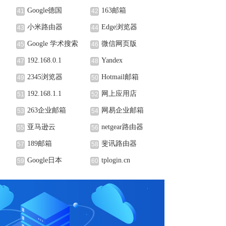
Google德国
163邮箱
41
42
小米路由器
Edge浏览器
43
44
Google 学术搜索
微信网页版
45
46
192.168.0.1
Yandex
47
48
2345浏览器
Hotmail邮箱
49
50
192.168.1.1
网上应用店
51
52
263企业邮箱
网易企业邮箱
53
54
亚马逊云
netgear路由器
55
56
189邮箱
斐讯路由器
57
58
Google日本
tplogin.cn
59
60