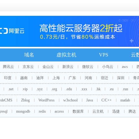
域名
虚拟主机
VPS
云
腾讯云
京东云
金山云
新浪云
微软云
小鸟云
aws
印度
越南
迪拜
上海
广东
河南
宿迁
深圳
青
.net
.vip
.xyz
.org
.edu
.xxx
.hk
.eu
.run
.
edeCMS
Zblog
WordPress
w3school
Java
C/C++
matlab
resql
mongodb
redis
access
数据库
云主机
迅捷
腾达