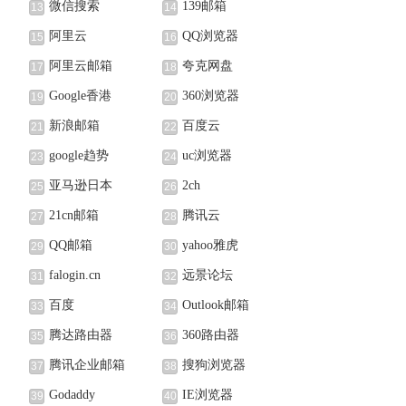
微信搜索
139邮箱
13
14
阿里云
QQ浏览器
15
16
阿里云邮箱
夸克网盘
17
18
Google香港
360浏览器
19
20
新浪邮箱
百度云
21
22
google趋势
uc浏览器
23
24
亚马逊日本
2ch
25
26
21cn邮箱
腾讯云
27
28
QQ邮箱
yahoo雅虎
29
30
falogin.cn
远景论坛
31
32
百度
Outlook邮箱
33
34
腾达路由器
360路由器
35
36
腾讯企业邮箱
搜狗浏览器
37
38
Godaddy
IE浏览器
39
40