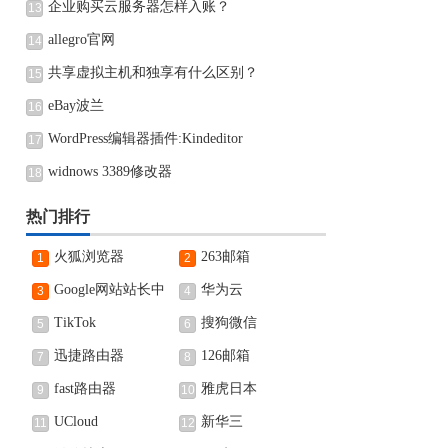
企业购买云服务器怎样入账？
13
allegro官网
14
共享虚拟主机和独享有什么区别？
15
eBay波兰
16
WordPress编辑器插件:Kindeditor
17
widnows 3389修改器
18
热门排行
火狐浏览器
263邮箱
1
2
Google网站站长中
华为云
3
4
心
TikTok
搜狗微信
5
6
迅捷路由器
126邮箱
7
8
fast路由器
雅虎日本
9
10
UCloud
新华三
11
12