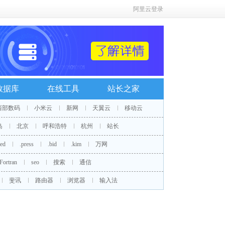
阿里云登录
数据库
在线工具
站长之家
西部数码
小米云
新网
天翼云
移动云
岛
北京
呼和浩特
杭州
站长
red
.press
.bid
.kim
万网
Fortran
seo
搜索
通信
斐讯
路由器
浏览器
输入法