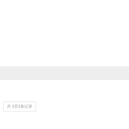
共
1
页
1
条记录