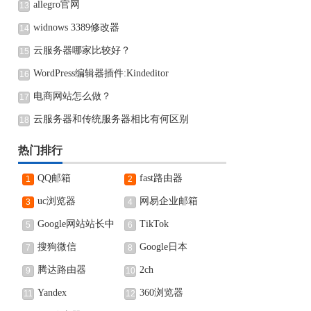
allegro官网
13
widnows 3389修改器
14
云服务器哪家比较好？
15
WordPress编辑器插件:Kindeditor
16
电商网站怎么做？
17
云服务器和传统服务器相比有何区别
18
热门排行
QQ邮箱
fast路由器
1
2
uc浏览器
网易企业邮箱
3
4
Google网站站长中
TikTok
5
6
心
搜狗微信
Google日本
7
8
腾达路由器
2ch
9
10
Yandex
360浏览器
11
12