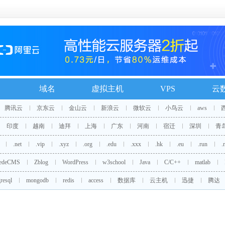
域名
虚拟主机
VPS
云
腾讯云
京东云
金山云
新浪云
微软云
小鸟云
aws
印度
越南
迪拜
上海
广东
河南
宿迁
深圳
青
.net
.vip
.xyz
.org
.edu
.xxx
.hk
.eu
.run
.
edeCMS
Zblog
WordPress
w3school
Java
C/C++
matlab
resql
mongodb
redis
access
数据库
云主机
迅捷
腾达