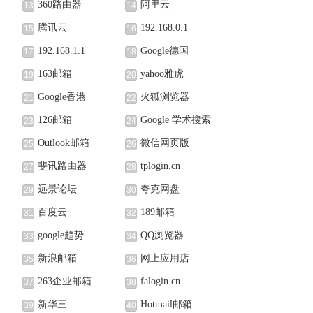
360路由器
阿里云
13
14
腾讯云
192.168.0.1
15
16
192.168.1.1
Google德国
17
18
163邮箱
yahoo雅虎
19
20
Google香港
火狐浏览器
21
22
126邮箱
Google 学术搜索
23
24
Outlook邮箱
微信网页版
25
26
斐讯路由器
tplogin.cn
27
28
远景论坛
夸克网盘
29
30
百度云
189邮箱
31
32
google趋势
QQ浏览器
33
34
新浪邮箱
网上应用店
35
36
263企业邮箱
falogin.cn
37
38
新华三
Hotmail邮箱
39
40