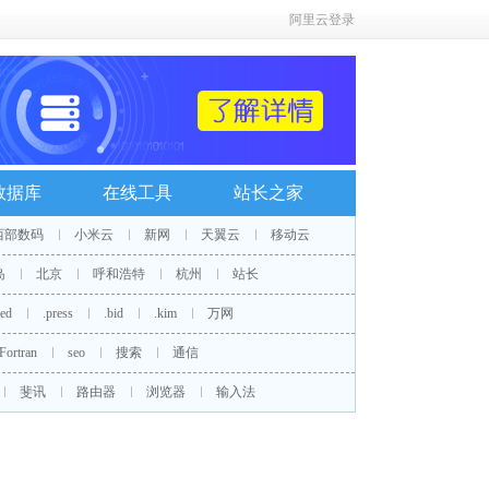
阿里云登录
数据库
在线工具
站长之家
西部数码
小米云
新网
天翼云
移动云
岛
北京
呼和浩特
杭州
站长
red
.press
.bid
.kim
万网
Fortran
seo
搜索
通信
斐讯
路由器
浏览器
输入法