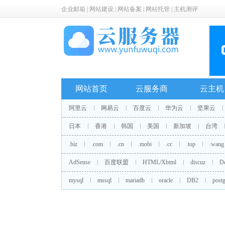
企业邮箱
|
网站建设
|
网站备案
|
网站托管
|
主机测评
网站首页
云服务商
云主机
阿里云
网易云
百度云
华为云
坚果云
日本
香港
韩国
美国
新加坡
台湾
.biz
.com
.cn
.mobi
.cc
.top
.wang
AdSense
百度联盟
HTML/Xhtml
discuz
D
mysql
mssql
mariadb
oracle
DB2
postg