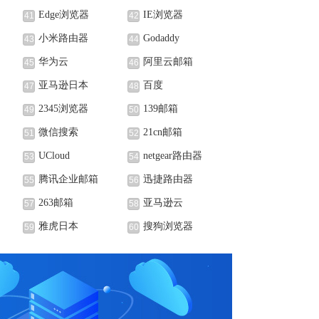
Edge浏览器
IE浏览器
41
42
小米路由器
Godaddy
43
44
华为云
阿里云邮箱
45
46
亚马逊日本
百度
47
48
2345浏览器
139邮箱
49
50
微信搜索
21cn邮箱
51
52
UCloud
netgear路由器
53
54
腾讯企业邮箱
迅捷路由器
55
56
263邮箱
亚马逊云
57
58
雅虎日本
搜狗浏览器
59
60