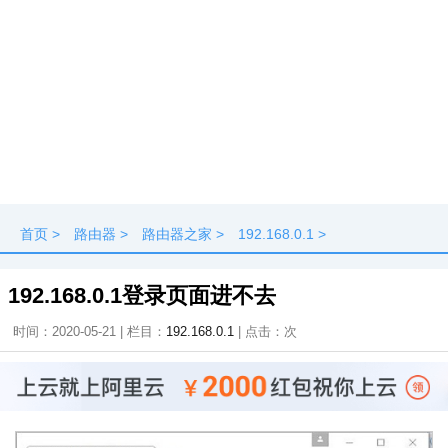
首页
>
路由器
>
路由器之家
>
192.168.0.1
>
192.168.0.1登录页面进不去
时间：2020-05-21 | 栏目：
192.168.0.1
| 点击：
次