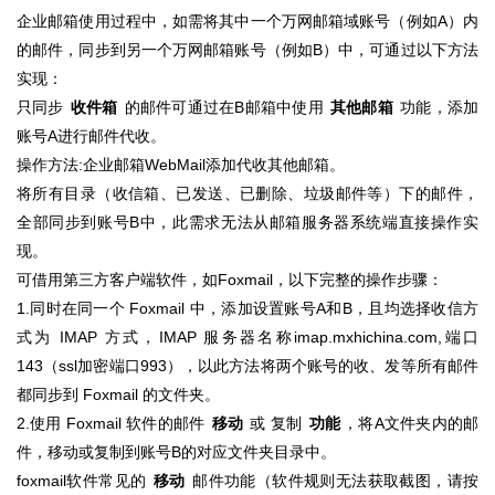
企业邮箱使用过程中，如需将其中一个万网邮箱域账号（例如A）内
的邮件，同步到另一个万网邮箱账号（例如B）中，可通过以下方法
实现：
只同步
收件箱
的邮件可通过在B邮箱中使用
其他邮箱
功能，添加
账号A进行邮件代收。
操作方法:企业邮箱WebMail添加代收其他邮箱。
将所有目录（收信箱、已发送、已删除、垃圾邮件等）下的邮件，
全部同步到账号B中，此需求无法从邮箱服务器系统端直接操作实
现。
可借用第三方客户端软件，如Foxmail，以下完整的操作步骤：
1.同时在同一个 Foxmail 中，添加设置账号A和B，且均选择收信方
式为 IMAP 方式，IMAP 服务器名称imap.mxhichina.com,端口
143（ssl加密端口993），以此方法将两个账号的收、发等所有邮件
都同步到 Foxmail 的文件夹。
2.使用 Foxmail 软件的邮件
移动
或 复制
功能
，将A文件夹内的邮
件，移动或复制到账号B的对应文件夹目录中。
foxmail软件常见的
移动
邮件功能（软件规则无法获取截图，请按