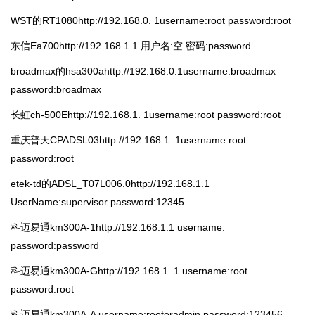
WST的RT1080http://192.168.0. 1username:root password:root
东信Ea700http://192.168.1.1 用户名:空 密码:password
broadmax的hsa300ahttp://192.168.0.1username:broadmax
password:broadmax
长虹ch-500Ehttp://192.168.1. 1username:root password:root
重庆普天CPADSL03http://192.168.1. 1username:root
password:root
etek-td的ADSL_T07L006.0http://192.168.1.1
UserName:supervisor password:12345
科迈易通km300A-1http://192.168.1.1 username:
password:password
科迈易通km300A-Ghttp://192.168.1. 1 username:root
password:root
科迈易通km300A-A username:rootoradmin password:123456