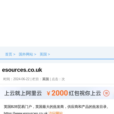
首页
>
国外网站
>
英国
>
esources.co.uk
时间：2024-06-22 | 栏目：
英国
| 点击：
次
英国B2B贸易门户，英国最大的批发商，供应商和产品的批发目录。
https://www.esources.co.uk
访问网站