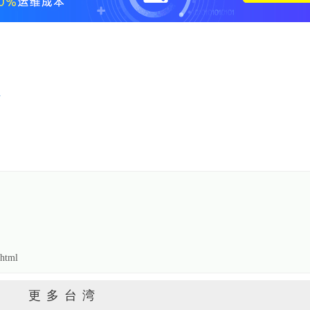
站
html
更多台湾