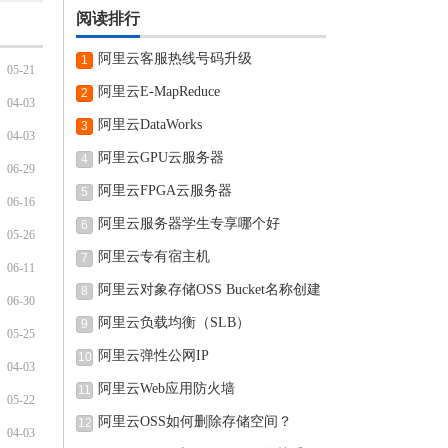
阅读排行
阿里云客服热线号码升级
1
05-21
阿里云E-MapReduce
2
04-03
阿里云DataWorks
3
04-03
阿里云GPU云服务器
4
06-29
阿里云FPGA云服务器
5
06-16
阿里云服务器学生专享哪个好
6
05-26
阿里云专有宿主机
7
06-11
阿里云对象存储OSS Bucket名称创建
8
06-30
完可
阿里云负载均衡（SLB）
9
05-25
阿里云弹性公网IP
10
04-03
阿里云Web应用防火墙
11
05-22
阿里云OSS如何删除存储空间？
12
04-03