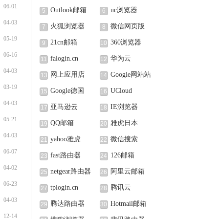
06-01
索
Outlook邮箱
uc浏览器
5
6
04-03
火狐浏览器
微信网页版
7
8
05-19
21cn邮箱
360浏览器
9
10
06-16
falogin.cn
华为云
11
12
04-03
网上应用店
Google网站站
13
14
03-19
长中心
Google德国
UCloud
15
16
04-03
亚马逊云
IE浏览器
17
18
05-21
QQ邮箱
雅虎日本
19
20
04-03
yahoo雅虎
微信搜索
21
22
06-07
fast路由器
126邮箱
23
24
04-02
netgear路由器
阿里云邮箱
25
26
06-23
tplogin.cn
腾讯云
27
28
04-03
腾达路由器
Hotmail邮箱
29
30
12-14