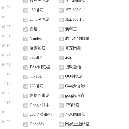
搜狗浏览器
斐讯路由器
31
32
04-02
189邮箱
192.168.0.1
33
34
04-03
2345浏览器
192.168.1.1
35
36
07-07
百度
新华三
37
38
06-01
Yandex
腾讯企业邮箱
39
40
03-16
远景论坛
夸克网盘
41
42
05-21
163邮箱
2ch
43
44
03-21
Edge浏览器
搜狗微信
45
46
12-14
TikTok
QQ浏览器
47
48
12-14
263邮箱
Google香港
49
50
04-08
迅捷路由器
google趋势
51
52
12-15
Google日本
139邮箱
53
54
04-03
263企业邮箱
小米路由器
55
56
04-02
Godaddy
网易企业邮箱
57
58