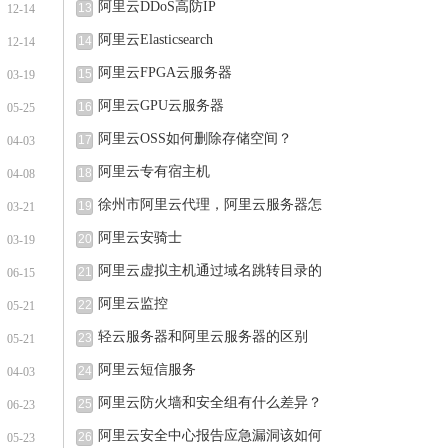
阿里云DDoS高防IP
13
12-14
阿里云Elasticsearch
14
12-14
阿里云FPGA云服务器
15
03-19
阿里云GPU云服务器
16
05-25
阿里云OSS如何删除存储空间？
17
04-03
阿里云专有宿主机
18
04-08
徐州市阿里云代理，阿里云服务器怎
19
03-21
阿里云安骑士
20
03-19
阿里云虚拟主机通过域名跳转目录的
21
06-15
阿里云监控
22
05-21
轻云服务器和阿里云服务器的区别
23
05-21
阿里云短信服务
24
04-03
阿里云防火墙和安全组有什么差异？
25
06-23
阿里云安全中心报告应急漏洞该如何
26
05-23