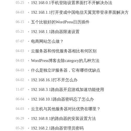
05-25
192.168.0.1手机登陆设置界面打不开解决办法
04-03
192.168.1.1打开变成中国电信天翼宽带登录界面解决方
06-15
法
五个比较好的WordPress日历插件
05-21
192.168.1.1路由器限速设置
07-07
电商网站怎么做？
04-03
云服务器和传统服务器相比有何区别
04-03
WordPress博客去除category的几种方法
04-03
什么是独立IP服务器，它有哪些优缺点
04-02
192.168.16.1打不开怎么办
11-07
192.168.3.1路由器开启游戏加速功能使用
06-04
192.168.10.1路由器密码忘了怎么办
04-03
云主机与其他服务器对比优势在哪里？
06-29
192.168.8.1的路由器的安装设置方法
05-26
192.168.2.1路由器管理员密码