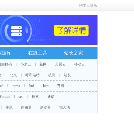
阿里云登录
数据库
在线工具
站长之家
西部数码
小米云
新网
天翼云
移动云
岛
北京
呼和浩特
杭州
站长
red
.press
.bid
.kim
万网
Fortran
seo
搜索
通信
斐讯
路由器
浏览器
输入法