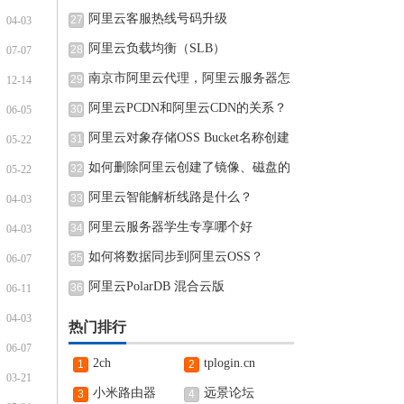
阿里云客服热线号码升级
27
04-03
阿里云负载均衡（SLB）
28
07-07
南京市阿里云代理，阿里云服务器怎
29
12-14
阿里云PCDN和阿里云CDN的关系？
30
06-05
阿里云对象存储OSS Bucket名称创建
31
05-22
完可
如何删除阿里云创建了镜像、磁盘的
32
05-22
阿里云智能解析线路是什么？
33
04-03
阿里云服务器学生专享哪个好
34
04-03
如何将数据同步到阿里云OSS？
35
06-07
阿里云PolarDB 混合云版
36
06-11
04-03
热门排行
06-07
2ch
tplogin.cn
1
2
03-21
小米路由器
远景论坛
3
4