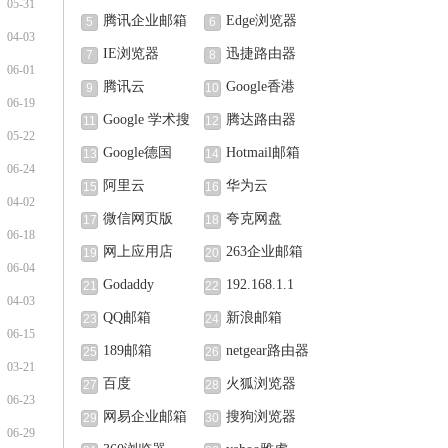
05-31
腾讯企业邮箱
Edge浏览器
5
6
04-03
IE浏览器
迅捷路由器
7
8
06-01
腾讯云
Google香港
9
10
06-19
Google 学术搜
腾达路由器
11
12
05-22
索
Google德国
Hotmail邮箱
13
14
06-24
阿里云
华为云
15
16
04-02
微信网页版
夸克网盘
17
18
06-18
网上应用店
263企业邮箱
19
20
06-04
Godaddy
192.168.1.1
21
22
04-03
QQ邮箱
新浪邮箱
23
24
06-15
189邮箱
netgear路由器
25
26
03-21
百度
火狐浏览器
27
28
06-23
网易企业邮箱
搜狗浏览器
29
30
06-29