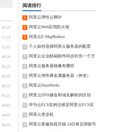
阅读排行
阿里云弹性公网IP
1
阿里云Web应用防火墙
2
05-23
阿里云E-MapReduce
3
12-14
个人如何选择阿里云服务器的配置
4
12-15
阿里云企业邮箱邮件同步到另一个万
5
06-29
阿里云服务器镜像有哪些
6
05-23
阿里云弹性裸金属服务器（神龙）
7
04-02
阿里云DataWorks
8
06-25
阿里云DNS修改和域名解析的区别
9
05-21
华为云ECS实例迁移至阿里云ECS实
10
04-02
例的
阿里云堡垒机
11
04-03
阿里云客服热线升级 24日将启用新号
12
04-03