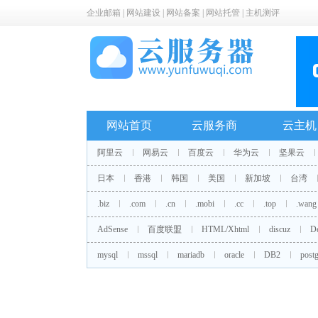
企业邮箱
|
网站建设
|
网站备案
|
网站托管
|
主机测评
网站首页
云服务商
云主机
阿里云
网易云
百度云
华为云
坚果云
日本
香港
韩国
美国
新加坡
台湾
.biz
.com
.cn
.mobi
.cc
.top
.wang
AdSense
百度联盟
HTML/Xhtml
discuz
D
mysql
mssql
mariadb
oracle
DB2
postg