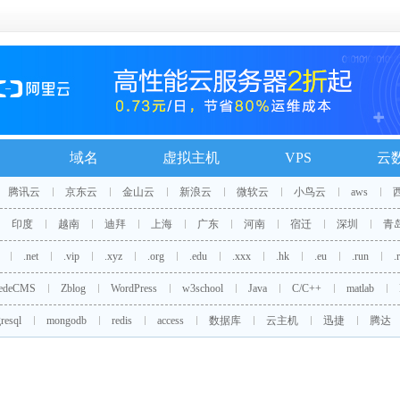
域名
虚拟主机
VPS
云
腾讯云
京东云
金山云
新浪云
微软云
小鸟云
aws
印度
越南
迪拜
上海
广东
河南
宿迁
深圳
青
.net
.vip
.xyz
.org
.edu
.xxx
.hk
.eu
.run
.
edeCMS
Zblog
WordPress
w3school
Java
C/C++
matlab
resql
mongodb
redis
access
数据库
云主机
迅捷
腾达