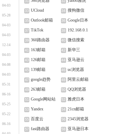
360浏览器
yahoo雅虎
31
32
04-03
UCloud
搜狗微信
33
34
05-28
Outlook邮箱
Google日本
35
36
04-03
TikTok
192.168.0.1
37
38
04-03
360路由器
微信搜索
39
40
12-14
163邮箱
新华三
41
42
04-03
126邮箱
亚马逊云
43
44
04-08
139邮箱
uc浏览器
45
46
04-03
google趋势
阿里云邮箱
47
48
05-31
263邮箱
QQ浏览器
49
50
06-16
Google网站站
雅虎日本
51
52
05-25
长中心
Yandex
21cn邮箱
53
54
05-22
百度云
2345浏览器
55
56
06-16
fast路由器
亚马逊日本
57
58
04-03