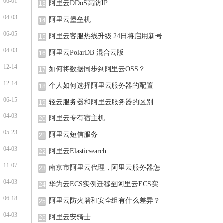
06-01
阿里云DDoS高防IP
13
04-03
阿里云堡垒机
14
06-05
阿里云客服热线升级 24日将启用新号
15
04-03
阿里云PolarDB 混合云版
16
12-14
如何将数据同步到阿里云OSS？
17
12-14
个人如何选择阿里云服务器的配置
18
06-15
轻云服务器和阿里云服务器的区别
19
04-03
阿里云专有宿主机
20
05-23
阿里云短信服务
21
04-03
阿里云Elasticsearch
22
11-07
南京市阿里云代理，阿里云服务器怎
23
04-03
华为云ECS实例迁移至阿里云ECS实
24
06-18
例的
阿里云防火墙和安全组有什么差异？
25
04-03
阿里云安骑士
26