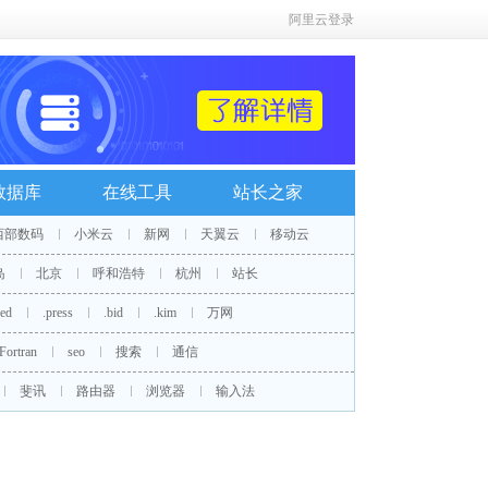
阿里云登录
数据库
在线工具
站长之家
西部数码
小米云
新网
天翼云
移动云
岛
北京
呼和浩特
杭州
站长
red
.press
.bid
.kim
万网
Fortran
seo
搜索
通信
斐讯
路由器
浏览器
输入法