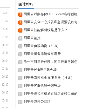
阅读排行
04-03
阿里云对象存储OSS Bucket名称创建
1
07-07
完可
阿里云安全中心报告应急漏洞该如何
2
05-31
阿里云智能解析线路是什么？
3
04-04
阿里云监控
4
06-29
阿里云负载均衡（SLB）
5
05-25
阿里云服务器镜像有哪些
6
06-04
徐州市阿里云代理，阿里云服务器怎
7
03-21
阿里云Web应用防火墙
8
06-25
阿里云弹性裸金属服务器（神龙）
9
12-15
阿里云客服热线号码升级
10
06-15
阿里云虚拟主机通过域名跳转目录的
11
05-21
阿里云弹性公网IP
12