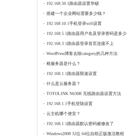
192.168.50.1路由器设置华硕
搭建一个企业网站需要多少钱？
192.168.10.1手机登录wifi设置
192.168.5.1路由器用户名及登录密码是多少
192.168.3.1路由器登录首页连接不上
WordPress博客去除category的几种方法
根服务器是什么？
192.168.1.1路由器限速设置
什么是云服务器？
TOTOLINK N630R 无线路由器设置方法
192.168.1.1手机登陆设置
云主机哪个便宜？
192.168.1.1路由器默认密码被修改了
Windows2008 32位 64位自助正版激活教程