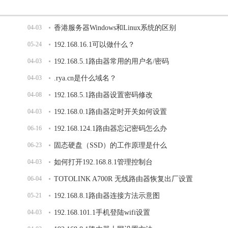
04-03
香港服务器Windows和Linux系统的区别
05-24
192.168.16.1可以做什么？
04-03
192.168.5.1路由器常用的用户名/密码
04-03
.rya.cn是什么域名？
04-08
192.168.5.1路由器设置密码修改
04-03
192.168.0.1路由器定时开关如何设置
06-16
192.168.124.1路由器忘记密码怎么办
06-23
固态硬盘（SSD）的工作原理是什么
04-03
如何打开192.168.8.1管理控制台
06-04
TOTOLINK A700R 无线路由器恢复出厂设置
05-21
192.168.8.1路由器连接方法示意图
04-03
192.168.101.1手机登陆wifi设置