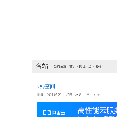
名站
当前位置：
首页
>
网址大全
>
名站
>
QQ空间
时间：2024-07-20
|
栏目：
名站
|
点击：
次