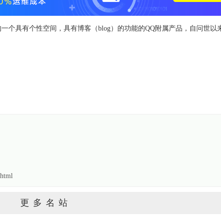
出来的一个具有个性空间，具有博客（blog）的功能的QQ附属产品，自问世以
html
更多名站