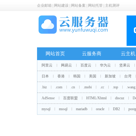
企业邮箱
|
网站建设
|
网站备案
|
网站托管
|
主机测评
网站首页
云服务商
云主机
阿里云
网易云
百度云
华为云
坚果云
日本
香港
韩国
美国
新加坡
台湾
.biz
.com
.cn
.mobi
.cc
.top
.wang
AdSense
百度联盟
HTML/Xhtml
discuz
D
mysql
mssql
mariadb
oracle
DB2
postg