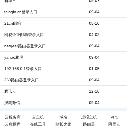
新华三
09-07
tplogin.cn登录入口
09-04
21cn邮箱
05-16
网易企业邮箱登录入口
04-02
netgear路由器登录入口
09-04
yahoo雅虎
09-04
192.168.0.1登录入口
01-05
360路由器登录入口
09-04
腾讯云
12-16
搜狗微信
09-04
云服务商
云主机
域名
虚拟主机
VPS
云数据库
在线工具
站长之家
路由器
阿里云