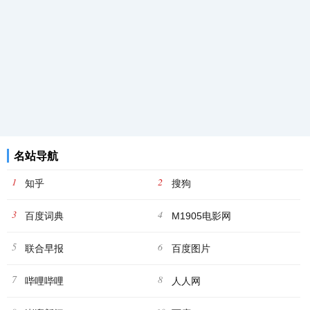
名站导航
1
2
知乎
搜狗
3
4
百度词典
M1905电影网
5
6
联合早报
百度图片
7
8
哔哩哔哩
人人网