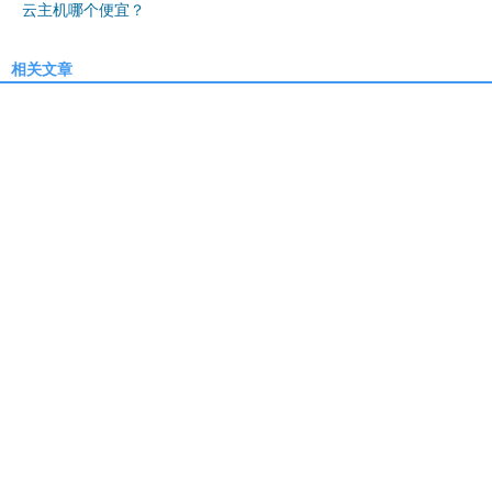
云主机哪个便宜？
相关文章