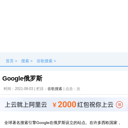
首页
>
搜索
>
谷歌搜索
>
Google俄罗斯
时间：2021-08-03 | 栏目：
谷歌搜索
| 点击：
次
全球著名搜索引擎Google在俄罗斯设立的站点。在许多西欧国家，