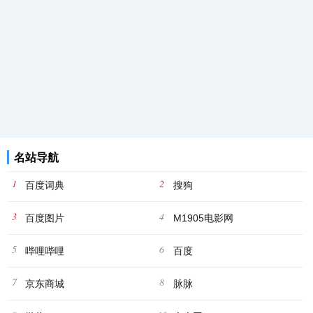
名站导航
1
2
百度词典
搜狗
3
4
百度图片
M1905电影网
5
6
哔哩哔哩
百度
7
8
京东商城
脉脉