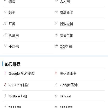
9
10
微信
人人网
11
12
知乎
澎湃新闻
13
14
豆瓣
新浪微博
15
16
凤凰网
联合早报
17
18
小红书
QQ空间
热门排行
1
2
Google 学术搜索
腾达路由器
3
4
263企业邮箱
Google香港
5
6
Outlook邮箱
UCloud
7
8
263邮箱
189邮箱