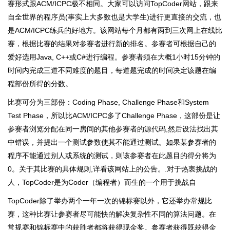
赛形式跟ACM/ICPC极不相同。大家可以访问TopCoder网站，跟来
自全世界的程序员(事实上大多数也是大学生)进行更直接的交流，也
是ACM/ICPC练兵的好地方。该网站每个月都有两到三次网上在线比
赛，根据比赛的结果对参赛者进行新的排名。参赛者可根据自己的
爱好选用Java, C++或C#进行编程。参赛者须在大概1小时15分钟的
时间内完成三道不同难度的题目，每道题完成的时间决定该题在编
程部份所得的分数。
比赛可分为三部份：Coding Phase, Challenge Phase和System
Test Phase，所以比ACM/ICPC多了Challenge Phase，这部份是让
参赛者浏览分配在同一房间的其他参赛者的源代码,然后设法找出其
中错误，并提出一个测试参数使其不能通过测试。如果某参赛者的
程序不能通过别人或系统的测试，则该参赛者在此题目的得分将为
0。关于其比赛的具体规则,详看该网站上的公告。.对于热衷挑战的
人，TopCoder是为Coder（编程者）而生的一个用于挑战自
TopCoder除了举办两个一年一次的锦标赛以外，它还举办常规比
赛，这种比赛让参赛者尽可能快的解决复杂性不同的算法问题。在
常规赛和锦标赛中的获胜者都将获得现金奖。参赛者获得既获得金