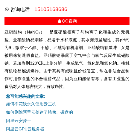
15105168686
咨询电话：
QQ咨询
亚硝酸钠（NaNO₂），是亚硝酸根离子与钠离子化和生成的无机
盐。亚硝酸钠易潮解，易溶于水和液氨，其水溶液呈碱性，其pH约
为9，微溶于乙醇、甲醇、乙醚等有机溶剂。亚硝酸钠有咸味，又是
被用来制造假食盐。亚硝酸钠暴露于空气中会与氧气反应生成硝酸
钠。若加热到320℃以上则分解，生成氧气、氧化氮和氧化钠。接触
有机物易燃烧爆炸。由于其具有咸味且价钱便宜，常在非法食品制
作时用作食盐的不合理替代品，因为亚硝酸钠有毒，含有工业盐的
食品对人体危害很大，有致癌性。
您可能感兴趣的文章:
如何不花钱永久使用云主机
如何删除阿里云创建了镜像、磁盘的
阿里云安骑士
阿里云GPU云服务器