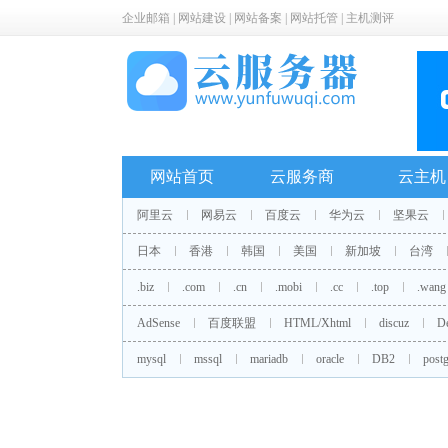
企业邮箱
|
网站建设
|
网站备案
|
网站托管
|
主机测评
网站首页
云服务商
云主机
阿里云
网易云
百度云
华为云
坚果云
日本
香港
韩国
美国
新加坡
台湾
.biz
.com
.cn
.mobi
.cc
.top
.wang
AdSense
百度联盟
HTML/Xhtml
discuz
D
mysql
mssql
mariadb
oracle
DB2
postg