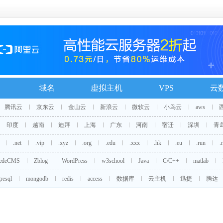
域名
虚拟主机
VPS
云
腾讯云
京东云
金山云
新浪云
微软云
小鸟云
aws
印度
越南
迪拜
上海
广东
河南
宿迁
深圳
青
.net
.vip
.xyz
.org
.edu
.xxx
.hk
.eu
.run
.
edeCMS
Zblog
WordPress
w3school
Java
C/C++
matlab
resql
mongodb
redis
access
数据库
云主机
迅捷
腾达