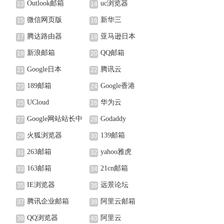
Outlook邮箱
uc浏览器
13
14
微信网页版
新华三
15
16
腾达路由器
亚马逊日本
17
18
新浪邮箱
QQ邮箱
19
20
Google日本
腾讯云
21
22
189邮箱
Google香港
23
24
UCloud
华为云
25
26
Google网站站长中
Godaddy
27
28
心
火狐浏览器
139邮箱
29
30
263邮箱
yahoo雅虎
31
32
163邮箱
21cn邮箱
33
34
IE浏览器
远景论坛
35
36
腾讯企业邮箱
阿里云邮箱
37
38
QQ浏览器
阿里云
39
40