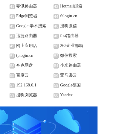
斐讯路由器
Hotmail邮箱
41
42
Edge浏览器
falogin.cn
43
44
Google 学术搜索
搜狗微信
45
46
迅捷路由器
fast路由器
47
48
网上应用店
263企业邮箱
49
50
tplogin.cn
微信搜索
51
52
夸克网盘
小米路由器
53
54
百度云
亚马逊云
55
56
192.168.0.1
Google德国
57
58
搜狗浏览器
Yandex
59
60