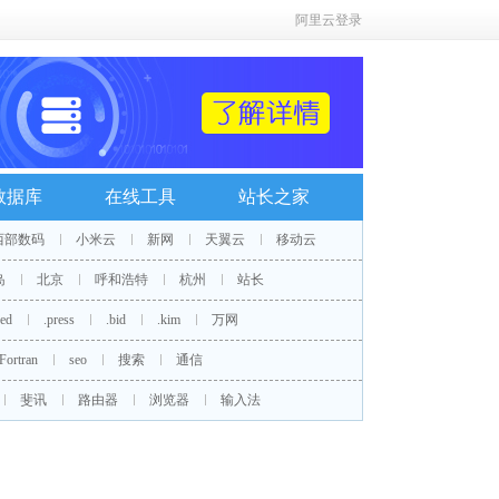
阿里云登录
数据库
在线工具
站长之家
西部数码
小米云
新网
天翼云
移动云
岛
北京
呼和浩特
杭州
站长
red
.press
.bid
.kim
万网
Fortran
seo
搜索
通信
斐讯
路由器
浏览器
输入法