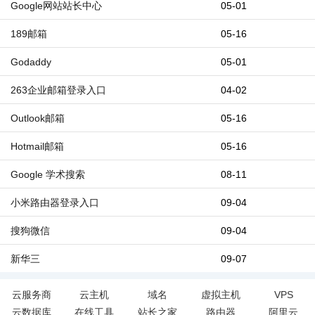
Google网站站长中心
05-01
189邮箱
05-16
Godaddy
05-01
263企业邮箱登录入口
04-02
Outlook邮箱
05-16
Hotmail邮箱
05-16
Google 学术搜索
08-11
小米路由器登录入口
09-04
搜狗微信
09-04
新华三
09-07
云服务商
云主机
域名
虚拟主机
VPS
云数据库
在线工具
站长之家
路由器
阿里云