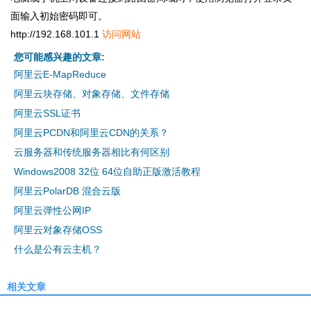
面输入初始密码即可。
http://192.168.101.1
访问网站
您可能感兴趣的文章:
阿里云E-MapReduce
阿里云块存储、对象存储、文件存储
阿里云SSL证书
阿里云PCDN和阿里云CDN的关系？
云服务器和传统服务器相比有何区别
Windows2008 32位 64位自助正版激活教程
阿里云PolarDB 混合云版
阿里云弹性公网IP
阿里云对象存储OSS
什么是公有云主机？
相关文章