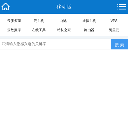
移动版
云服务商
云主机
域名
虚拟主机
VPS
云数据库
在线工具
站长之家
路由器
阿里云