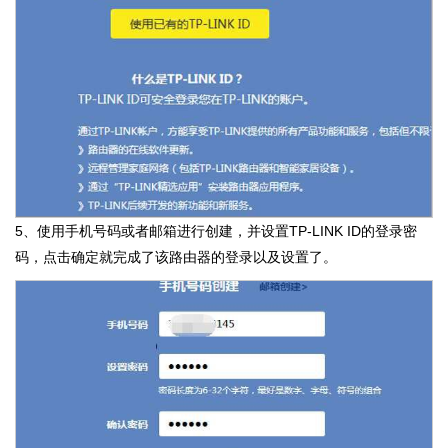
5、使用手机号码或者邮箱进行创建，并设置TP-LINK ID的登录密
码，点击确定就完成了该路由器的登录以及设置了。