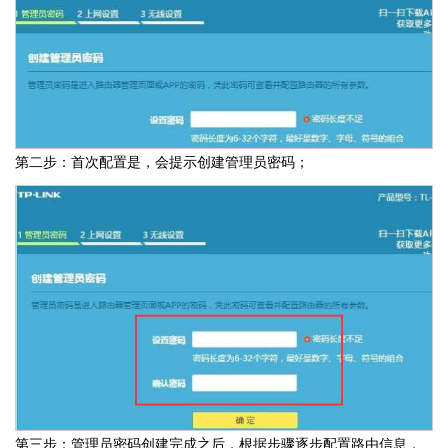
第二步：首次配置是，会提示创建管理员密码；
第三步：管理员密码创建完成之后，根据步骤逐步配置路由信息，