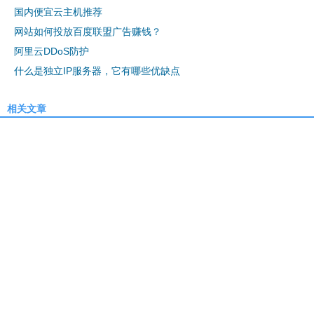
国内便宜云主机推荐
网站如何投放百度联盟广告赚钱？
阿里云DDoS防护
什么是独立IP服务器，它有哪些优缺点
相关文章