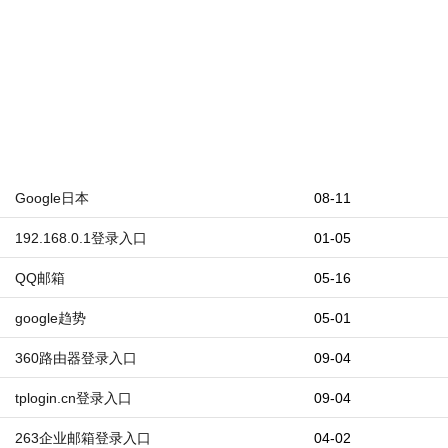
Google日本
08-11
192.168.0.1登录入口
01-05
QQ邮箱
05-16
google趋势
05-01
360路由器登录入口
09-04
tplogin.cn登录入口
09-04
263企业邮箱登录入口
04-02