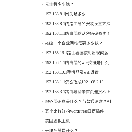
云主机多少钱？
192.168.8.1网关是多少
192.168.8.1的路由器的安装设置方法
192.168.1.1路由器默认密码被修改了
搭建一个企业网站需要多少钱？
192.168.16.1路由器连接时出现问题
192.168.1.1路由器的wps按扭是什么
192.168.10.1手机登录wifi设置
192.168.1.1怎么改成192.168.2.1?
192.168.3.1路由器登录首页连接不上
服务器硬盘是什么？与普通硬盘区别
五个比较好的WordPress日历插件
美国虚拟主机
云服务器是什么？