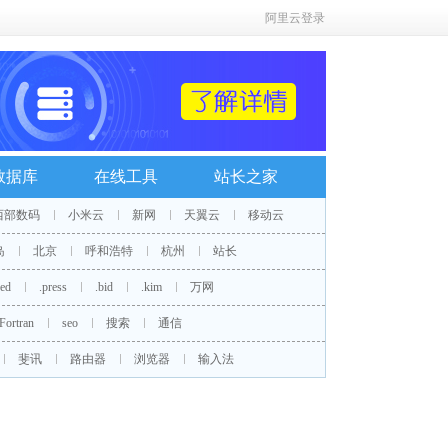
阿里云登录
数据库
在线工具
站长之家
西部数码
小米云
新网
天翼云
移动云
岛
北京
呼和浩特
杭州
站长
red
.press
.bid
.kim
万网
Fortran
seo
搜索
通信
斐讯
路由器
浏览器
输入法