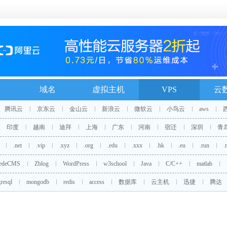
域名
虚拟主机
VPS
云
腾讯云
京东云
金山云
新浪云
微软云
小鸟云
aws
印度
越南
迪拜
上海
广东
河南
宿迁
深圳
青
.net
.vip
.xyz
.org
.edu
.xxx
.hk
.eu
.run
.
edeCMS
Zblog
WordPress
w3school
Java
C/C++
matlab
resql
mongodb
redis
access
数据库
云主机
迅捷
腾达