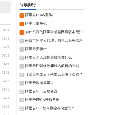
阅读排行
阿里云DDoS高防IP
1
阿里云堡垒机
2
04-03
为什么我的阿里云邮箱网页版本无法
3
05-24
南京市阿里云代理，阿里云服务器怎
4
06-19
阿里云安骑士
5
06-24
阿里云个人虚拟主机能做什么
6
03-19
阿里云DNS修改和域名解析的区别
7
04-02
什么是阿里云？阿里云是做什么的？
8
06-07
阿里云数据库审计
9
06-01
阿里云GPU云服务器
10
05-23
阿里云FPGA云服务器
11
05-23
阿里云OSS如何删除存储空间？
12