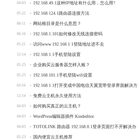
04-03
192.168.49.1这种IP地址有什么用，怎么用?
05-22
192.168.124.1路由器连接方法
06-11
网站根目录是什么意思？
06-16
192.168.1.101如何修改无线连接密码
05-21
访问www.192.168.1.1登陆地址进不去
12-14
192.168.1.1手机登陆设置
05-25
企业购买云服务器怎样入账？
05-25
192.168.101.1手机登陆wifi设置
03-16
192.168.1.1打开变成中国电信天翼宽带登录界面解决方
12-14
法
免费云主机永久使用方法
04-03
如何购买真正的云主机？
04-03
WordPress编辑器插件:Kindeditor
04-03
TOTOLINK 路由器 192.168.0.1登录页面打不开解决办
05-23
法
国内便宜云主机推荐