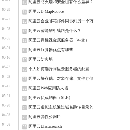
05-21
阿里云防火墙和安全组有什么差异？
13
06-29
阿里云E-MapReduce
14
05-22
阿里云企业邮箱邮件同步到另一个万
15
04-03
阿里云智能解析线路是什么？
16
06-05
阿里云弹性裸金属服务器（神龙）
17
06-01
阿里云服务器优点有哪些
18
06-16
阿里云防火墙
19
05-22
个人如何选择阿里云服务器的配置
20
04-03
阿里云块存储、对象存储、文件存储
21
06-15
阿里云Web应用防火墙
22
05-21
阿里云负载均衡（SLB）
23
05-28
阿里云虚拟主机通过域名跳转目录的
24
04-03
阿里云弹性公网IP
25
04-08
阿里云Elasticsearch
26