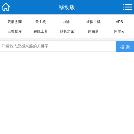
移动版
云服务商
云主机
域名
虚拟主机
VPS
云数据库
在线工具
站长之家
路由器
阿里云