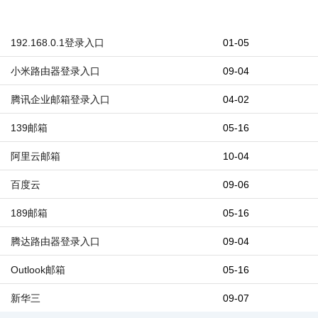
192.168.0.1登录入口
01-05
小米路由器登录入口
09-04
腾讯企业邮箱登录入口
04-02
139邮箱
05-16
阿里云邮箱
10-04
百度云
09-06
189邮箱
05-16
腾达路由器登录入口
09-04
Outlook邮箱
05-16
新华三
09-07