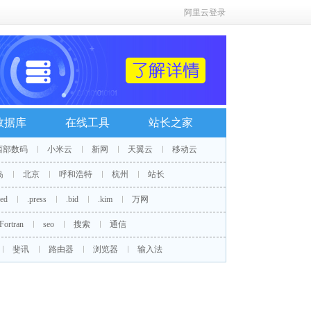
阿里云登录
数据库
在线工具
站长之家
西部数码
小米云
新网
天翼云
移动云
岛
北京
呼和浩特
杭州
站长
red
.press
.bid
.kim
万网
Fortran
seo
搜索
通信
斐讯
路由器
浏览器
输入法