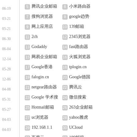
腾讯企业邮箱
小米路由器
5
6
06-19
搜狗浏览器
google趋势
7
8
03-21
网上应用店
139邮箱
9
10
05-21
2ch
2345浏览器
11
12
06-30
Godaddy
fast路由器
13
14
06-04
网易企业邮箱
火狐浏览器
15
16
12-14
Google香港
tplogin.cn
17
18
05-28
falogin.cn
Google德国
19
20
12-06
netgear路由器
腾讯云
21
22
04-08
Google 学术搜
微信搜索
23
24
05-31
索
Hotmail邮箱
263企业邮箱
25
26
05-27
uc浏览器
yahoo雅虎
27
28
04-03
192.168.1.1
UCloud
29
30
04-03