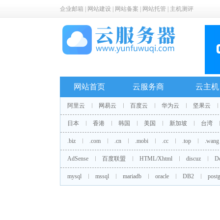
企业邮箱
|
网站建设
|
网站备案
|
网站托管
|
主机测评
网站首页
云服务商
云主机
阿里云
网易云
百度云
华为云
坚果云
日本
香港
韩国
美国
新加坡
台湾
.biz
.com
.cn
.mobi
.cc
.top
.wang
AdSense
百度联盟
HTML/Xhtml
discuz
D
mysql
mssql
mariadb
oracle
DB2
postg