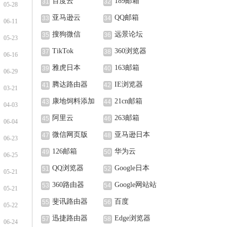
百度云
189邮箱
31
32
05-28
亚马逊云
QQ邮箱
33
34
06-11
搜狗微信
远景论坛
35
36
05-23
TikTok
360浏览器
37
38
06-16
雅虎日本
163邮箱
39
40
06-29
腾达路由器
IE浏览器
41
42
03-21
康地饲料添加
21cn邮箱
43
44
04-03
剂（北京）有限公
阿里云
263邮箱
45
46
06-04
司
微信网页版
亚马逊日本
47
48
06-23
126邮箱
华为云
49
50
06-25
QQ浏览器
Google日本
51
52
05-21
360路由器
Google网站站
53
54
05-21
长中心
斐讯路由器
百度
55
56
05-22
迅捷路由器
Edge浏览器
57
58
06-24