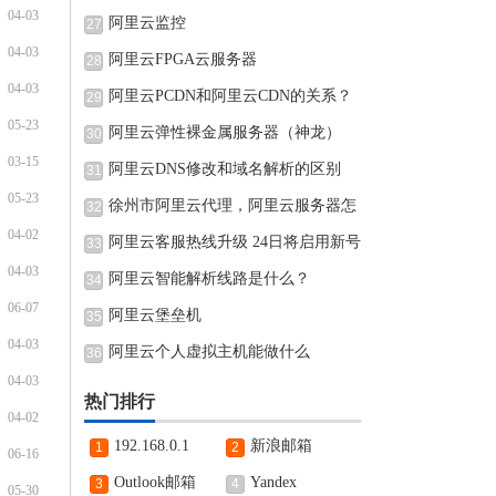
04-03
阿里云监控
27
04-03
阿里云FPGA云服务器
28
04-03
阿里云PCDN和阿里云CDN的关系？
29
05-23
阿里云弹性裸金属服务器（神龙）
30
03-15
阿里云DNS修改和域名解析的区别
31
05-23
徐州市阿里云代理，阿里云服务器怎
32
04-02
阿里云客服热线升级 24日将启用新号
33
04-03
阿里云智能解析线路是什么？
34
06-07
阿里云堡垒机
35
04-03
阿里云个人虚拟主机能做什么
36
04-03
热门排行
04-02
192.168.0.1
新浪邮箱
1
2
06-16
Outlook邮箱
Yandex
3
4
05-30