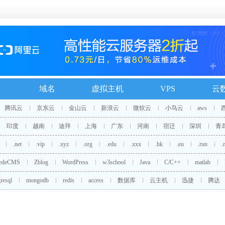
域名
虚拟主机
VPS
云
腾讯云
京东云
金山云
新浪云
微软云
小鸟云
aws
印度
越南
迪拜
上海
广东
河南
宿迁
深圳
青
.net
.vip
.xyz
.org
.edu
.xxx
.hk
.eu
.run
.
edeCMS
Zblog
WordPress
w3school
Java
C/C++
matlab
resql
mongodb
redis
access
数据库
云主机
迅捷
腾达