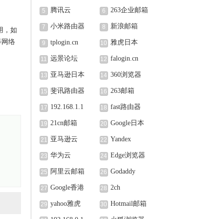
腾讯云
263企业邮箱
5
6
小米路由器
新浪邮箱
7
8
用，如
等网络
tplogin.cn
雅虎日本
9
10
远景论坛
falogin.cn
11
12
亚马逊日本
360浏览器
13
14
斐讯路由器
263邮箱
15
16
192.168.1.1
fast路由器
17
18
21cn邮箱
Google日本
19
20
亚马逊云
Yandex
21
22
华为云
Edge浏览器
23
24
阿里云邮箱
Godaddy
25
26
Google香港
2ch
27
28
yahoo雅虎
Hotmail邮箱
29
30