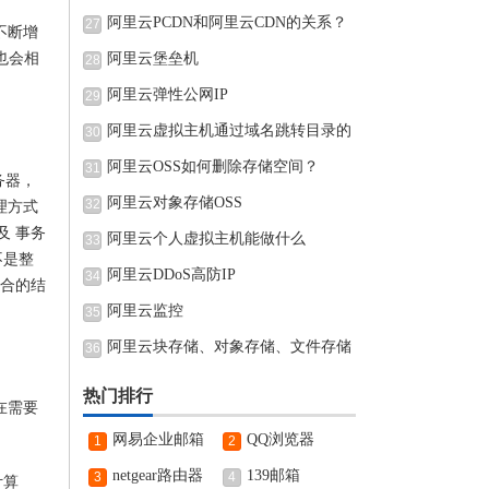
阿里云PCDN和阿里云CDN的关系？
27
不断增
也会相
阿里云堡垒机
28
阿里云弹性公网IP
29
阿里云虚拟主机通过域名跳转目录的
30
阿里云OSS如何删除存储空间？
31
务器，
阿里云对象存储OSS
32
理方式
及 事务
阿里云个人虚拟主机能做什么
33
不是整
阿里云DDoS高防IP
34
结合的结
阿里云监控
35
阿里云块存储、对象存储、文件存储
36
热门排行
在需要
网易企业邮箱
QQ浏览器
1
2
netgear路由器
139邮箱
3
4
计算