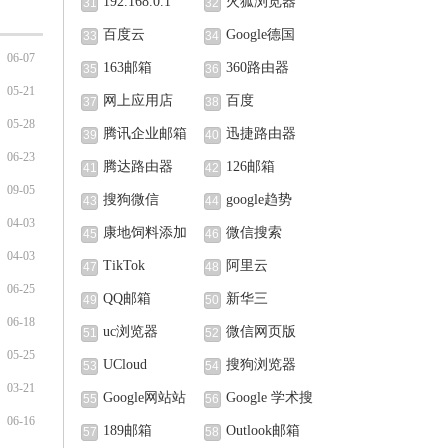
192.168.0.1
火狐浏览器
31
32
百度云
Google德国
33
34
06-07
163邮箱
360路由器
35
36
05-21
网上应用店
百度
37
38
05-28
腾讯企业邮箱
迅捷路由器
39
40
06-23
腾达路由器
126邮箱
41
42
09-05
搜狗微信
google趋势
43
44
04-03
康地饲料添加
微信搜索
45
46
04-03
剂（北京）有限公
TikTok
阿里云
47
48
06-25
司
QQ邮箱
新华三
49
50
06-18
uc浏览器
微信网页版
51
52
05-25
UCloud
搜狗浏览器
53
54
03-21
Google网站站
Google 学术搜
55
56
06-16
长中心
索
189邮箱
Outlook邮箱
57
58