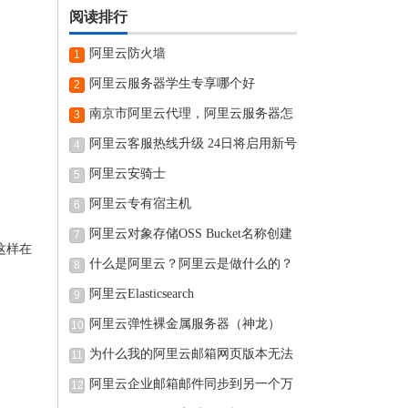
阅读排行
阿里云防火墙
1
阿里云服务器学生专享哪个好
2
南京市阿里云代理，阿里云服务器怎
3
阿里云客服热线升级 24日将启用新号
4
阿里云安骑士
5
阿里云专有宿主机
6
阿里云对象存储OSS Bucket名称创建
7
这样在
完可
什么是阿里云？阿里云是做什么的？
8
阿里云Elasticsearch
9
阿里云弹性裸金属服务器（神龙）
10
为什么我的阿里云邮箱网页版本无法
11
阿里云企业邮箱邮件同步到另一个万
12