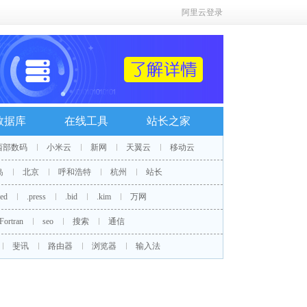
阿里云登录
数据库
在线工具
站长之家
西部数码
小米云
新网
天翼云
移动云
岛
北京
呼和浩特
杭州
站长
red
.press
.bid
.kim
万网
Fortran
seo
搜索
通信
斐讯
路由器
浏览器
输入法