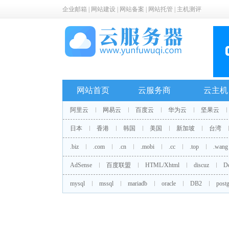
企业邮箱
|
网站建设
|
网站备案
|
网站托管
|
主机测评
网站首页
云服务商
云主机
阿里云
网易云
百度云
华为云
坚果云
日本
香港
韩国
美国
新加坡
台湾
.biz
.com
.cn
.mobi
.cc
.top
.wang
AdSense
百度联盟
HTML/Xhtml
discuz
D
mysql
mssql
mariadb
oracle
DB2
postg