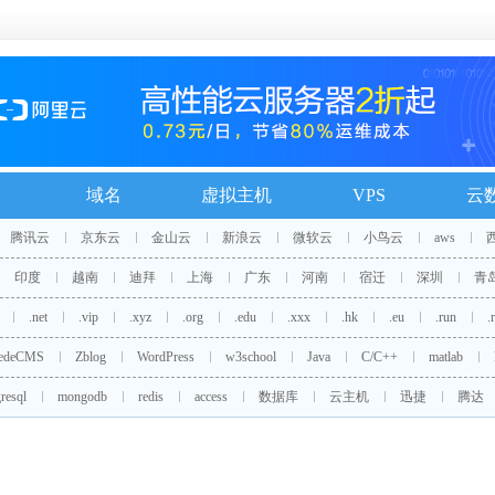
域名
虚拟主机
VPS
云
腾讯云
京东云
金山云
新浪云
微软云
小鸟云
aws
印度
越南
迪拜
上海
广东
河南
宿迁
深圳
青
.net
.vip
.xyz
.org
.edu
.xxx
.hk
.eu
.run
.
edeCMS
Zblog
WordPress
w3school
Java
C/C++
matlab
resql
mongodb
redis
access
数据库
云主机
迅捷
腾达