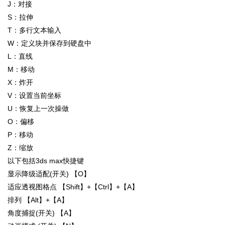
J：对接
S：拉伸
T：多行文本输入
W：定义块并保存到硬盘中
L：直线
M：移动
X：炸开
V：设置当前坐标
U：恢复上一次操做
O：偏移
P：移动
Z：缩放
以下包括3ds max快捷键
显示降级适配(开关) 【O】
适应透视图格点 【Shift】+【Ctrl】+【A】
排列 【Alt】+【A】
角度捕捉(开关) 【A】