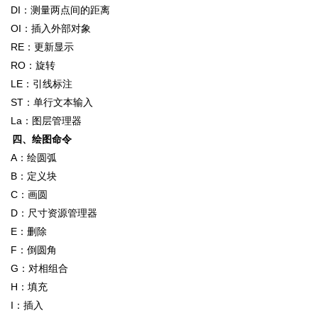
DI：测量两点间的距离
OI：插入外部对象
RE：更新显示
RO：旋转
LE：引线标注
ST：单行文本输入
La：图层管理器
四、绘图命令
A：绘圆弧
B：定义块
C：画圆
D：尺寸资源管理器
E：删除
F：倒圆角
G：对相组合
H：填充
I：插入