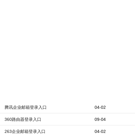
腾讯企业邮箱登录入口
04-02
360路由器登录入口
09-04
263企业邮箱登录入口
04-02