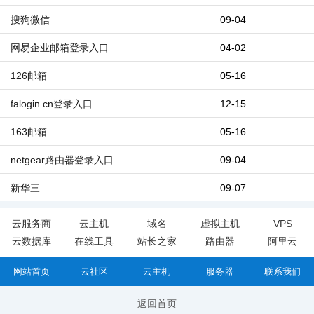
搜狗微信
09-04
网易企业邮箱登录入口
04-02
126邮箱
05-16
falogin.cn登录入口
12-15
163邮箱
05-16
netgear路由器登录入口
09-04
新华三
09-07
云服务商
云主机
域名
虚拟主机
VPS
云数据库
在线工具
站长之家
路由器
阿里云
网站首页
云社区
云主机
服务器
联系我们
返回首页