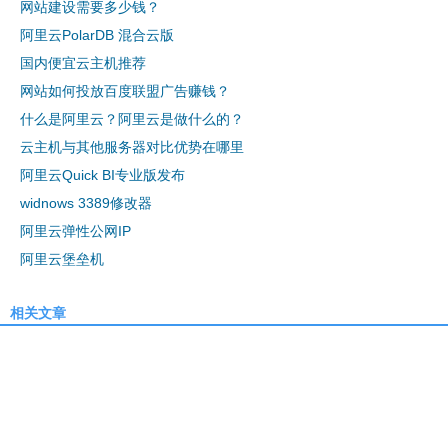
网站建设需要多少钱？
阿里云PolarDB 混合云版
国内便宜云主机推荐
网站如何投放百度联盟广告赚钱？
什么是阿里云？阿里云是做什么的？
云主机与其他服务器对比优势在哪里
阿里云Quick BI专业版发布
widnows 3389修改器
阿里云弹性公网IP
阿里云堡垒机
相关文章