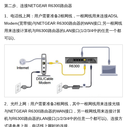
第二步、连接NETGEAR R6300路由器
1、电话线上网：用户需要准备2根网线，一根网线用来连接ADSL
Modem(宽带猫)与NETGEAR R6300路由器的WAN接口;另一根网线
用来连接计算机与R6300路由器的LAN接口(1/2/3/4中的任意一个都
可以)。
2、光纤上网：用户需要准备2根网线，其中一根网线用来连接光猫
与NETGEAR R6300路由器的WAN接口，另一根网线用来连接计算
机与R6300路由器的LAN接口(1/2/3/4中的任意一个都可以)。连接方
式请参考上面，电话线上网时的连接。