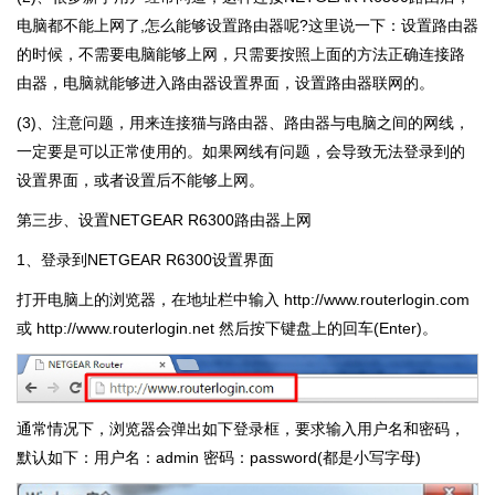
电脑都不能上网了,怎么能够设置路由器呢?这里说一下：设置路由器
的时候，不需要电脑能够上网，只需要按照上面的方法正确连接路
由器，电脑就能够进入路由器设置界面，设置路由器联网的。
(3)、注意问题，用来连接猫与路由器、路由器与电脑之间的网线，
一定要是可以正常使用的。如果网线有问题，会导致无法登录到的
设置界面，或者设置后不能够上网。
第三步、设置NETGEAR R6300路由器上网
1、登录到NETGEAR R6300设置界面
打开电脑上的浏览器，在地址栏中输入 http://www.routerlogin.com
或 http://www.routerlogin.net 然后按下键盘上的回车(Enter)。
通常情况下，浏览器会弹出如下登录框，要求输入用户名和密码，
默认如下：用户名：admin 密码：password(都是小写字母)