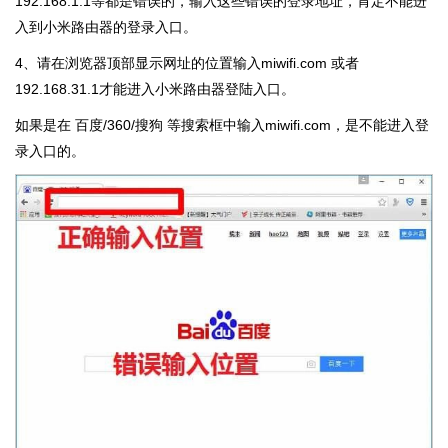
192.168.1.1等都是错误的，输入这些错误的登录地址，肯定不能进
入到小米路由器的登录入口。
4、请在浏览器顶部显示网址的位置输入miwifi.com 或者
192.168.31.1才能进入小米路由器登陆入口。
如果是在 百度/360/搜狗 等搜索框中输入miwifi.com，是不能进入登
录入口的。