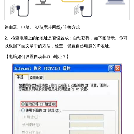
路由器、电脑、光猫(宽带网线) 连接方式
2、检查电脑上的ip地址是否设置成：自动获得，如下图所示。你可
以根据下面文章中的方法，检查、设置自己电脑的IP地址。
【电脑如何设置自动获取ip地址？】