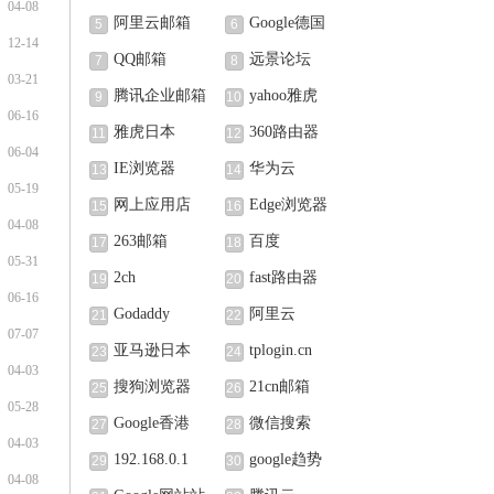
04-08
索
阿里云邮箱
Google德国
5
6
12-14
QQ邮箱
远景论坛
7
8
03-21
腾讯企业邮箱
yahoo雅虎
9
10
06-16
雅虎日本
360路由器
11
12
06-04
IE浏览器
华为云
13
14
05-19
网上应用店
Edge浏览器
15
16
04-08
263邮箱
百度
17
18
05-31
2ch
fast路由器
19
20
06-16
Godaddy
阿里云
21
22
07-07
亚马逊日本
tplogin.cn
23
24
04-03
搜狗浏览器
21cn邮箱
25
26
05-28
Google香港
微信搜索
27
28
04-03
192.168.0.1
google趋势
29
30
04-08