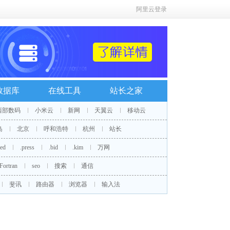
阿里云登录
数据库
在线工具
站长之家
西部数码
小米云
新网
天翼云
移动云
岛
北京
呼和浩特
杭州
站长
red
.press
.bid
.kim
万网
Fortran
seo
搜索
通信
斐讯
路由器
浏览器
输入法