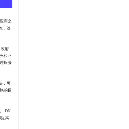
供应商之
设施，这
，政府
欧洲和亚
物理服务
最快，可
设施的目
，DN
和提高