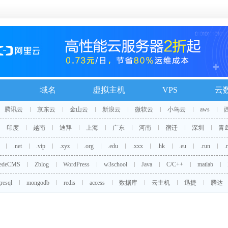
域名
虚拟主机
VPS
云
腾讯云
京东云
金山云
新浪云
微软云
小鸟云
aws
印度
越南
迪拜
上海
广东
河南
宿迁
深圳
青
.net
.vip
.xyz
.org
.edu
.xxx
.hk
.eu
.run
.
edeCMS
Zblog
WordPress
w3school
Java
C/C++
matlab
resql
mongodb
redis
access
数据库
云主机
迅捷
腾达