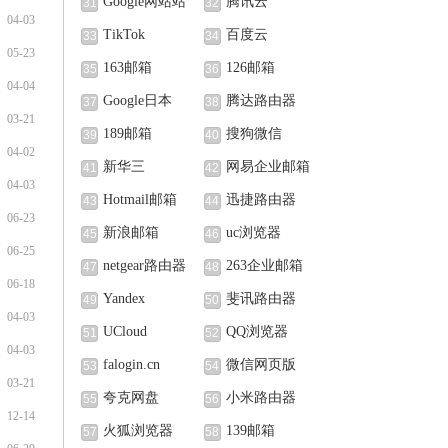
Google网站站
腾讯云
31
32
04-03
长中心
TikTok
百度云
33
34
05-23
163邮箱
126邮箱
35
36
04-04
Google日本
腾达路由器
37
38
03-21
189邮箱
搜狗微信
39
40
04-02
新华三
网易企业邮箱
41
42
04-03
Hotmail邮箱
迅捷路由器
43
44
06-23
新浪邮箱
uc浏览器
45
46
06-25
netgear路由器
263企业邮箱
47
48
06-18
Yandex
斐讯路由器
49
50
04-03
UCloud
QQ浏览器
51
52
04-03
falogin.cn
微信网页版
53
54
03-21
夸克网盘
小米路由器
55
56
12-14
火狐浏览器
139邮箱
57
58