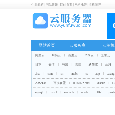
企业邮箱
|
网站建设
|
网站备案
|
网站托管
|
主机测评
网站首页
云服务商
云主机
阿里云
网易云
百度云
华为云
坚果云
日本
香港
韩国
美国
新加坡
台湾
.biz
.com
.cn
.mobi
.cc
.top
.wang
AdSense
百度联盟
HTML/Xhtml
discuz
D
mysql
mssql
mariadb
oracle
DB2
postg