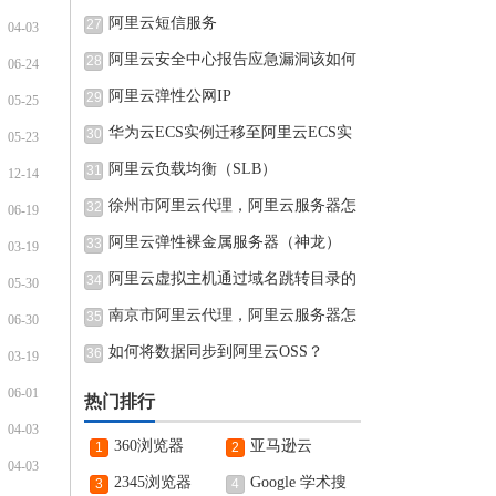
阿里云短信服务
27
04-03
阿里云安全中心报告应急漏洞该如何
28
06-24
阿里云弹性公网IP
29
05-25
华为云ECS实例迁移至阿里云ECS实
30
05-23
例的
阿里云负载均衡（SLB）
31
12-14
徐州市阿里云代理，阿里云服务器怎
32
06-19
阿里云弹性裸金属服务器（神龙）
33
03-19
阿里云虚拟主机通过域名跳转目录的
34
05-30
南京市阿里云代理，阿里云服务器怎
35
06-30
如何将数据同步到阿里云OSS？
36
03-19
06-01
热门排行
04-03
360浏览器
亚马逊云
1
2
04-03
2345浏览器
Google 学术搜
3
4