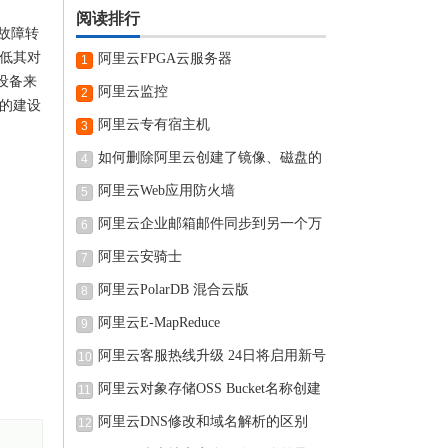
阅读排行
S故障转
降低其对
阿里云FPGA云服务器
1
的设备来
阿里云监控
2
统的建设
阿里云专有宿主机
3
如何删除阿里云创建了镜像、磁盘的
4
阿里云Web应用防火墙
5
阿里云企业邮箱邮件同步到另一个万
6
阿里云安骑士
7
阿里云PolarDB 混合云版
8
阿里云E-MapReduce
9
阿里云客服热线升级 24日将启用新号
10
阿里云对象存储OSS Bucket名称创建
11
完可
阿里云DNS修改和域名解析的区别
12