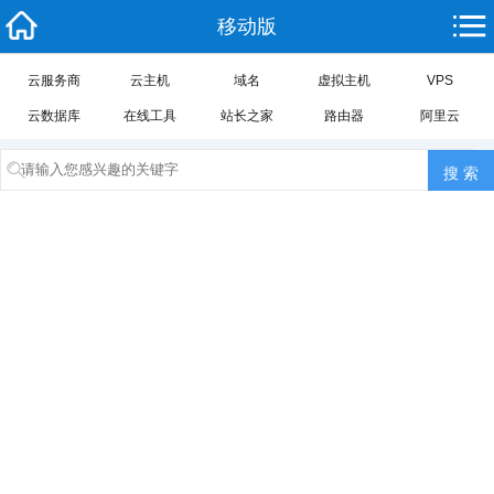
移动版
云服务商
云主机
域名
虚拟主机
VPS
云数据库
在线工具
站长之家
路由器
阿里云