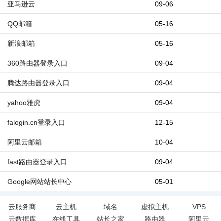
亚马逊云
09-06
QQ邮箱
05-16
新浪邮箱
05-16
360路由器登录入口
09-04
腾达路由器登录入口
09-04
yahoo雅虎
09-04
falogin.cn登录入口
12-15
阿里云邮箱
10-04
fast路由器登录入口
09-04
Google网站站长中心
05-01
云服务商
云主机
域名
虚拟主机
VPS
云数据库
在线工具
站长之家
路由器
阿里云