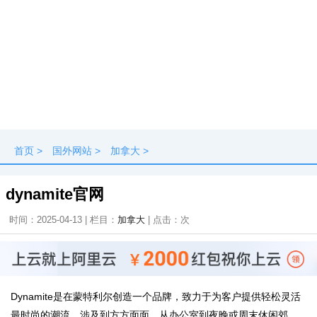
首页
>
国外网站
>
加拿大
>
dynamite官网
时间：2025-04-13 | 栏目：
加拿大
| 点击：
次
Dynamite是在蒙特利尔创造一个品牌，致力于为客户提供轻松灵活
最时尚的潮流，涉及到方方面面，从办公室到夜晚或周末休闲郊