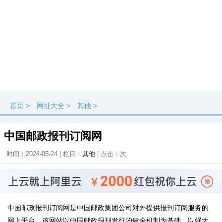
首页
>
网址大全
>
其他
>
中国邮政报刊订阅网
时间：2024-05-24 | 栏目：
其他
| 点击：
次
中国邮政报刊订阅网是中国邮政集团公司对外提供报刊订阅服务的
网上平台。该网站以中国邮政报刊发行的健全机制为基础，以强大