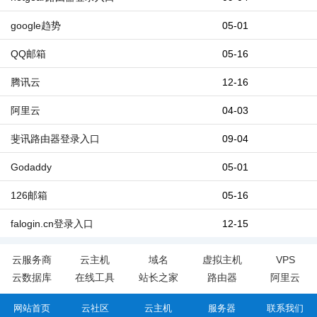
google趋势
05-01
QQ邮箱
05-16
腾讯云
12-16
阿里云
04-03
斐讯路由器登录入口
09-04
Godaddy
05-01
126邮箱
05-16
falogin.cn登录入口
12-15
云服务商
云主机
域名
虚拟主机
VPS
云数据库
在线工具
站长之家
路由器
阿里云
网站首页
云社区
云主机
服务器
联系我们