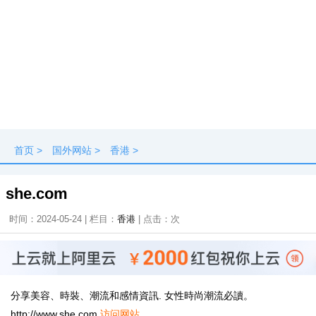
首页
>
国外网站
>
香港
>
she.com
时间：2024-05-24 | 栏目：
香港
| 点击：
次
分享美容、時裝、潮流和感情資訊. 女性時尚潮流必讀。
http://www.she.com
访问网站