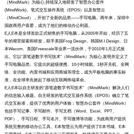
（MindMark）为核心,持续深入地研发了智慧办公套件
(MindWork)、笔式交互操作系统（EPOS）以及智慧云
（MindCloud），开创了全新的品类——手写电脑。两年来，深得中
国政商用户喜爱，成为了他们的移动办公利器。
E人E本是全球首款正式销售的手写电脑，从2005年开始，经历了五
年的艰苦探索和研发，联手美国Frog Design、韩国M.I.Design、日
本Wacom、美国Freescale等业界一流伙伴，于2010年1月正式推
出。它以“原笔迹数字书写技术”（MindMark）为核心,发明并定义了
手写电脑品类。它提出的超级便携、10小时续航、1秒开关机、全网
络、全功能、内置书城和应用商城等理念，成为平板电脑的事实标
准，在全球率先掀起了移动互联网终端革命。
E人E本以自主研发的“原笔迹数字书写技术” （MindMark）解决人们
的信息输入难题。自主研发的笔式交互操作系统（EPOS）确立了笔
式交互标准，提供了优秀的用户体验；智慧办公套件（MindWork）
包括手写记事、手写邮件、手写文档（Word、Excel、PPT、
PDF）、手写日程、手写名片、手写微博等功能，为政商用户提供
系统完整的移动办公工具。E本智慧云为用户提供了E本书城、E本