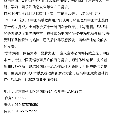
应用商城、E本云同步和企业云应用服务，快捷满足了用户办公、理
财、学习、娱乐和信息安全等全方位需求。
自2010年1月7日E人E本T1正式上市销售以来，已陆续推出T2、
T3、T4，获得了中国高端政商用户的认可，销量位列中国本土品牌
第一名，并成为全国政协第十一届四次会议专用手写电脑。E人E本
的努力得到了业界的尊重，被推崇为中国的“商务平板电脑领袖”，并
受到了风险投资的热捧，已先后获得联想投资、清华启迪创投的多
轮投资。
“需求为纲、体验为本、品牌为魂”，壹人壹本公司将持续立足于中国
本土，专注中国高端政商用户的商务需求，通过体验创新、技术创
新和服务创新，以结盟国际一流合作伙伴为策略，为用户提供更易
用、更实用的E人E本以及移动商务解决方案，提高中国政商领袖的
IT生活品质，让移动商务更加精彩。
地址：北京市朝阳区建国路91号金地中心A座29层
邮编：100022
电话：010-57575050
传真：010-57575151