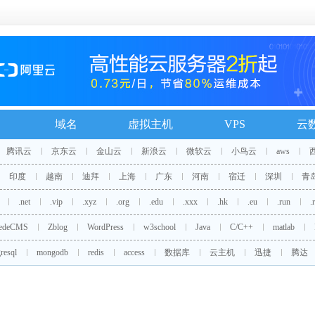
域名
虚拟主机
VPS
云
腾讯云
京东云
金山云
新浪云
微软云
小鸟云
aws
印度
越南
迪拜
上海
广东
河南
宿迁
深圳
青
.net
.vip
.xyz
.org
.edu
.xxx
.hk
.eu
.run
.
edeCMS
Zblog
WordPress
w3school
Java
C/C++
matlab
resql
mongodb
redis
access
数据库
云主机
迅捷
腾达