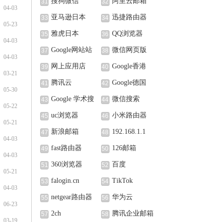
搜狗微信
阿里云邮箱
31
32
04-03
亚马逊日本
迅捷路由器
33
34
05-23
雅虎日本
QQ浏览器
35
36
04-03
Google网站站
微信网页版
37
38
04-03
长中心
网上应用店
Google香港
39
40
03-21
腾讯云
Google德国
41
42
05-30
Google 学术搜
微信搜索
43
44
05-22
索
uc浏览器
小米路由器
45
46
05-21
新浪邮箱
192.168.1.1
47
48
04-03
fast路由器
126邮箱
49
50
04-03
360浏览器
百度
51
52
05-21
falogin.cn
TikTok
53
54
04-03
netgear路由器
华为云
55
56
06-23
2ch
腾讯企业邮箱
57
58
03-19