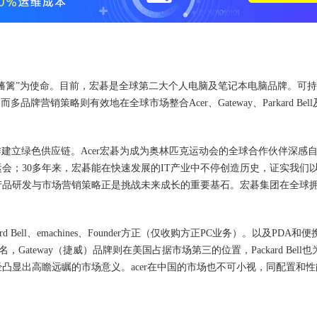
科技的藩篱”为使命。目前，宏碁是全球第二大个人电脑及笔记本电脑品牌。可
营销策略则有效地在全球市场整合Acer、Gateway、Parkard Bell及
作建立绿色供应链。Acer宏碁为成为奥林匹克运动会的全球合作伙伴深感
奥运会；30多年来，宏碁能在快速发展的IT产业中不停创造历史，证实我们
品研发与市场营销策略正是挑战未来成长的重要基石。宏碁集团在全球拥有
rd Bell、emachines、Founder方正（仅收购方正PC业务）。以及PDA和
Gateway（捷威）品牌则在美国占据市场第三的位置，Packard Bell
凸显出高瞻远瞩的市场意义。acer在中国的市场也不可小视，同配置和性