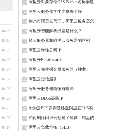
阿里云对象存储OSS Bucket名称创建
13
完可
阿里云服务器学生专享哪个好
14
徐州市阿里云代理，阿里云服务器怎
15
阿里云智能解析线路是什么？
04-03
16
轻云服务器和阿里云服务器的区别
06-16
17
阿里云弹性公网IP
04-03
18
阿里云Elasticsearch
04-03
19
阿里云弹性裸金属服务器（神龙）
05-27
20
阿里云短信服务
07-07
21
阿里云服务器镜像有哪些
04-03
22
阿里云DDoS高防IP
05-23
23
华为云ECS实例迁移至阿里云ECS实
05-25
24
例的
如何删除阿里云创建了镜像、磁盘的
04-03
25
阿里云负载均衡（SLB）
03-14
26