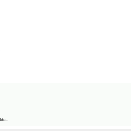
站
html