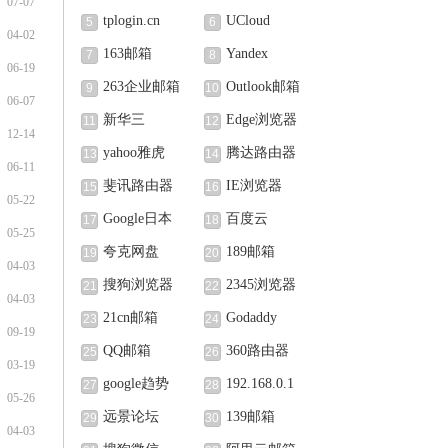
07-07
tplogin.cn
UCloud
5
6
04-02
163邮箱
Yandex
7
8
06-19
263企业邮箱
Outlook邮箱
9
10
06-07
新华三
Edge浏览器
11
12
12-14
yahoo雅虎
腾达路由器
13
14
06-11
斐讯路由器
IE浏览器
15
16
05-22
Google日本
百度云
17
18
05-25
夸克网盘
189邮箱
19
20
04-03
搜狗浏览器
2345浏览器
21
22
04-03
21cn邮箱
Godaddy
23
24
09-19
QQ邮箱
360路由器
25
26
03-19
google趋势
192.168.0.1
27
28
05-26
远景论坛
139邮箱
29
30
04-03