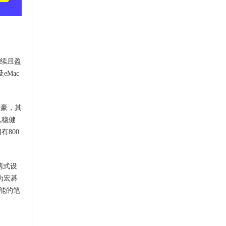
持续且盈
eMac
自豪，其
以稳健
800
便携式设
也为宏碁
能的笔