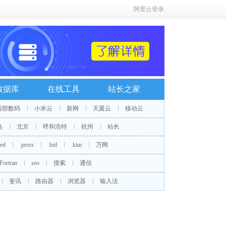
阿里云登录
数据库
在线工具
站长之家
西部数码
小米云
新网
天翼云
移动云
岛
北京
呼和浩特
杭州
站长
red
.press
.bid
.kim
万网
Fortran
seo
搜索
通信
斐讯
路由器
浏览器
输入法