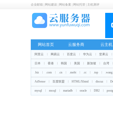
企业邮箱
|
网站建设
|
网站备案
|
网站托管
|
主机测评
网站首页
云服务商
云主机
阿里云
网易云
百度云
华为云
坚果云
日本
香港
韩国
美国
新加坡
台湾
.biz
.com
.cn
.mobi
.cc
.top
.wang
AdSense
百度联盟
HTML/Xhtml
discuz
D
mysql
mssql
mariadb
oracle
DB2
postg