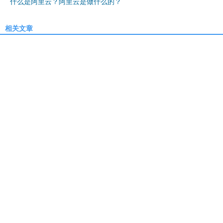
什么是阿里云？阿里云是做什么的？
相关文章