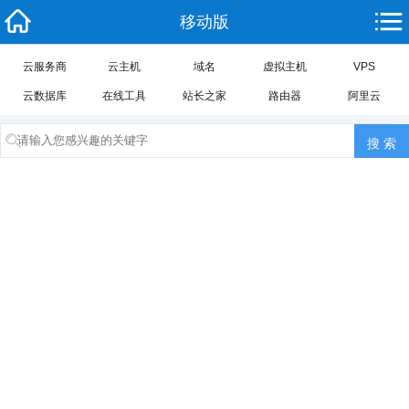
移动版
云服务商
云主机
域名
虚拟主机
VPS
云数据库
在线工具
站长之家
路由器
阿里云