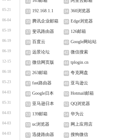
163邮箱
阿里云邮箱
31
32
05-21
192.168.1.1
360浏览器
33
34
06-04
腾讯企业邮箱
Edge浏览器
35
36
05-19
斐讯路由器
126邮箱
37
38
06-19
百度云
Google网站站
39
40
06-19
长中心
远景论坛
微信搜索
41
42
12-15
微信网页版
tplogin.cn
43
44
06-18
263邮箱
夸克网盘
45
46
05-23
fast路由器
亚马逊云
47
48
04-03
Google日本
Hotmail邮箱
49
50
05-31
亚马逊日本
QQ浏览器
51
52
04-03
139邮箱
华为云
53
54
04-03
uc浏览器
网上应用店
55
56
04-03
迅捷路由器
搜狗微信
57
58