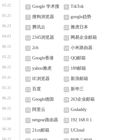
05-22
Google 学术搜
TikTok
5
6
05-25
索
搜狗浏览器
google趋势
7
8
06-23
腾讯云
雅虎日本
9
10
04-03
2345浏览器
网易企业邮箱
11
12
06-15
2ch
小米路由器
13
14
05-22
Google香港
QQ邮箱
15
16
06-15
yahoo雅虎
189邮箱
17
18
05-31
IE浏览器
新浪邮箱
19
20
05-31
百度
新华三
21
22
06-25
Google德国
263企业邮箱
23
24
06-15
阿里云
Godaddy
25
26
12-06
netgear路由器
192.168.0.1
27
28
06-16
21cn邮箱
UCloud
29
30
06-25