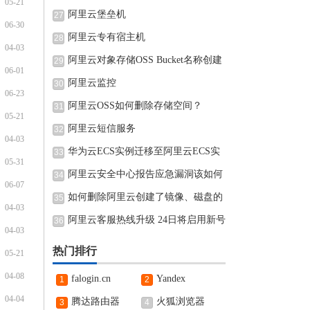
05-21
阿里云堡垒机
27
06-30
阿里云专有宿主机
28
04-03
阿里云对象存储OSS Bucket名称创建
29
06-01
完可
阿里云监控
30
06-23
阿里云OSS如何删除存储空间？
31
05-21
阿里云短信服务
32
04-03
华为云ECS实例迁移至阿里云ECS实
33
05-31
例的
阿里云安全中心报告应急漏洞该如何
34
06-07
如何删除阿里云创建了镜像、磁盘的
35
04-03
阿里云客服热线升级 24日将启用新号
36
04-03
热门排行
05-21
04-08
falogin.cn
Yandex
1
2
04-04
腾达路由器
火狐浏览器
3
4