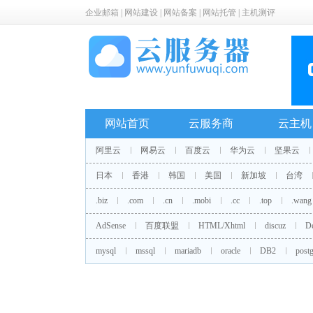
企业邮箱
|
网站建设
|
网站备案
|
网站托管
|
主机测评
网站首页
云服务商
云主机
阿里云
网易云
百度云
华为云
坚果云
日本
香港
韩国
美国
新加坡
台湾
.biz
.com
.cn
.mobi
.cc
.top
.wang
AdSense
百度联盟
HTML/Xhtml
discuz
D
mysql
mssql
mariadb
oracle
DB2
postg