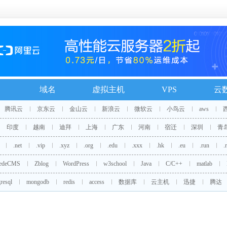
域名
虚拟主机
VPS
云
腾讯云
京东云
金山云
新浪云
微软云
小鸟云
aws
印度
越南
迪拜
上海
广东
河南
宿迁
深圳
青
.net
.vip
.xyz
.org
.edu
.xxx
.hk
.eu
.run
.
edeCMS
Zblog
WordPress
w3school
Java
C/C++
matlab
resql
mongodb
redis
access
数据库
云主机
迅捷
腾达