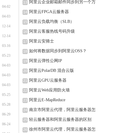
阿里云企业邮箱邮件同步到另一个万
13
04-02
阿里云FPGA云服务器
14
04-03
阿里云负载均衡（SLB）
15
12-14
阿里云客服热线号码升级
16
12-14
阿里云安骑士
17
03-16
如何将数据同步到阿里云OSS？
18
05-23
阿里云弹性公网IP
19
04-03
阿里云PolarDB 混合云版
20
04-03
阿里云GPU云服务器
21
04-03
阿里云Web应用防火墙
22
05-25
阿里云E-MapReduce
23
05-28
南京市阿里云代理，阿里云服务器怎
24
06-29
轻云服务器和阿里云服务器的区别
25
06-24
徐州市阿里云代理，阿里云服务器怎
26