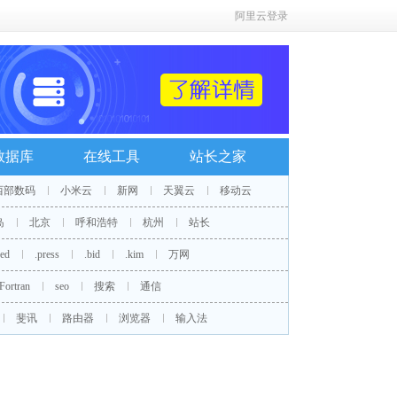
阿里云登录
数据库
在线工具
站长之家
西部数码
小米云
新网
天翼云
移动云
岛
北京
呼和浩特
杭州
站长
red
.press
.bid
.kim
万网
Fortran
seo
搜索
通信
斐讯
路由器
浏览器
输入法