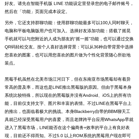
好友。请先在智能手机版 LINE 功能设定里登录您的电子邮件账号，
然后在「功能」页面完成本设定。
另外，它还支持群聊功能：使用群聊功能最多可以100人同时聊天，
电脑和平板电脑版用户也可加入。选择好友添加功能：搭载了摇晃
手机就可以与您附近的人成为朋友的“摇一摇”功能，也可以通过交换
QR码轻松交友。按个人喜好选择背景：可以从36种自带背景中选择
您喜欢的图案，也可以用您喜欢的图片做为个性化背景随心所欲地
装点。
黑莓手机虽然在北美市场江河日下，但在东南亚市场黑莓却有着异
常高的普及率，而这也是LINE推出黑莓版的原因。但由于黑莓本身
系统比较特殊，所以现在的黑莓版并没有Android、iOS上的所有功
能，目前仅支持文字、图片和丰富的表情。不过LINE在黑莓平台上
的推出，也面临着极大的挑战。本身Blackberry自带的BBM聊天工
具就已经深受黑莓用户的喜爱，而且老牌跨平台应用WhatsApp早就
进入了黑莓市场，LINE能否在这个偏商务+效率的平台上有良好表
现，目前还不得而知。不过5.0 以上ROM系统的黑莓用户现在即可