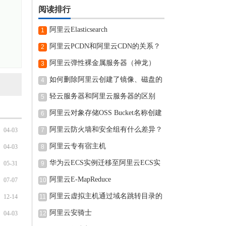
阅读排行
阿里云Elasticsearch
1
阿里云PCDN和阿里云CDN的关系？
2
阿里云弹性裸金属服务器（神龙）
3
如何删除阿里云创建了镜像、磁盘的
4
轻云服务器和阿里云服务器的区别
5
阿里云对象存储OSS Bucket名称创建
6
完可
阿里云防火墙和安全组有什么差异？
04-03
7
阿里云专有宿主机
04-03
8
华为云ECS实例迁移至阿里云ECS实
05-31
9
例的
阿里云E-MapReduce
07-07
10
阿里云虚拟主机通过域名跳转目录的
12-14
11
阿里云安骑士
04-03
12