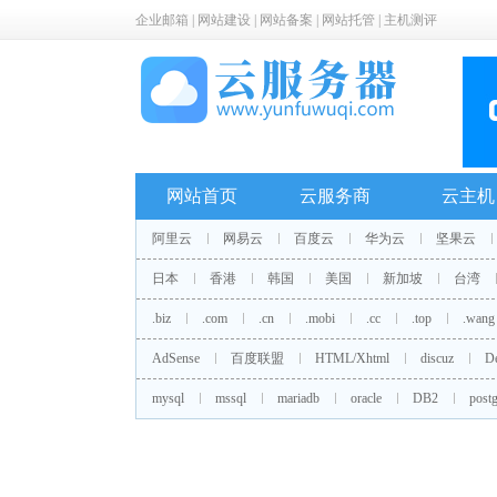
企业邮箱
|
网站建设
|
网站备案
|
网站托管
|
主机测评
网站首页
云服务商
云主机
阿里云
网易云
百度云
华为云
坚果云
日本
香港
韩国
美国
新加坡
台湾
.biz
.com
.cn
.mobi
.cc
.top
.wang
AdSense
百度联盟
HTML/Xhtml
discuz
D
mysql
mssql
mariadb
oracle
DB2
postg