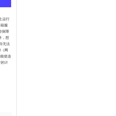
器上运行
邮箱服
助你保障
件，想
你无法
l（网
是能使连
产的计