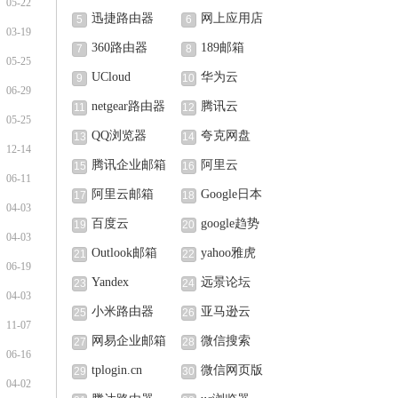
05-22
迅捷路由器
网上应用店
5
6
03-19
360路由器
189邮箱
7
8
05-25
UCloud
华为云
9
10
06-29
netgear路由器
腾讯云
11
12
05-25
QQ浏览器
夸克网盘
13
14
12-14
腾讯企业邮箱
阿里云
15
16
06-11
阿里云邮箱
Google日本
17
18
04-03
百度云
google趋势
19
20
04-03
Outlook邮箱
yahoo雅虎
21
22
06-19
Yandex
远景论坛
23
24
04-03
小米路由器
亚马逊云
25
26
11-07
网易企业邮箱
微信搜索
27
28
06-16
tplogin.cn
微信网页版
29
30
04-02