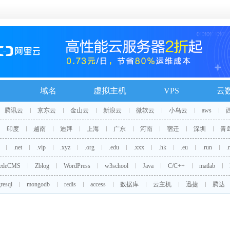
域名
虚拟主机
VPS
云
腾讯云
京东云
金山云
新浪云
微软云
小鸟云
aws
印度
越南
迪拜
上海
广东
河南
宿迁
深圳
青
.net
.vip
.xyz
.org
.edu
.xxx
.hk
.eu
.run
.
edeCMS
Zblog
WordPress
w3school
Java
C/C++
matlab
resql
mongodb
redis
access
数据库
云主机
迅捷
腾达