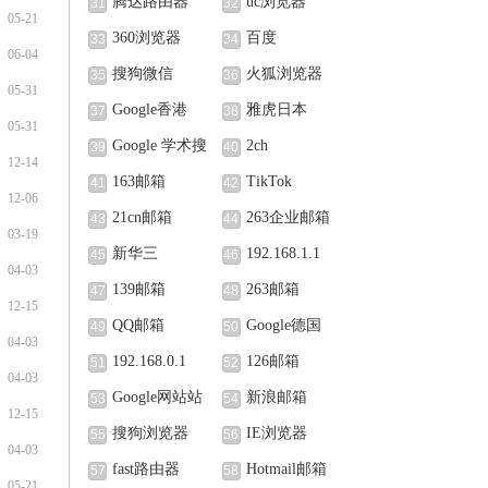
腾达路由器
uc浏览器
31
32
05-21
360浏览器
百度
33
34
06-04
搜狗微信
火狐浏览器
35
36
05-31
Google香港
雅虎日本
37
38
05-31
Google 学术搜
2ch
39
40
12-14
索
163邮箱
TikTok
41
42
12-06
21cn邮箱
263企业邮箱
43
44
03-19
新华三
192.168.1.1
45
46
04-03
139邮箱
263邮箱
47
48
12-15
QQ邮箱
Google德国
49
50
04-03
192.168.0.1
126邮箱
51
52
04-03
Google网站站
新浪邮箱
53
54
12-15
长中心
搜狗浏览器
IE浏览器
55
56
04-03
fast路由器
Hotmail邮箱
57
58
05-21