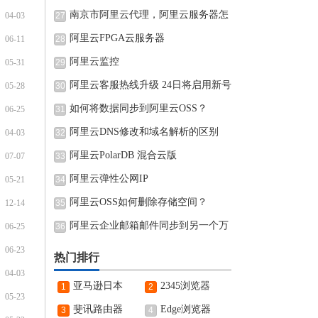
南京市阿里云代理，阿里云服务器怎
04-03
27
阿里云FPGA云服务器
06-11
28
阿里云监控
05-31
29
阿里云客服热线升级 24日将启用新号
05-28
30
如何将数据同步到阿里云OSS？
06-25
31
阿里云DNS修改和域名解析的区别
04-03
32
阿里云PolarDB 混合云版
07-07
33
阿里云弹性公网IP
05-21
34
阿里云OSS如何删除存储空间？
12-14
35
阿里云企业邮箱邮件同步到另一个万
06-25
36
06-23
热门排行
04-03
亚马逊日本
2345浏览器
1
2
05-23
斐讯路由器
Edge浏览器
3
4