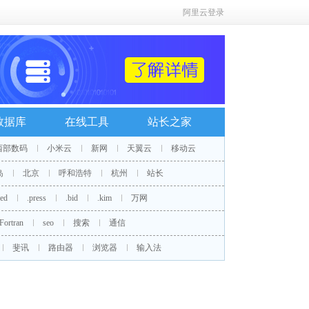
阿里云登录
数据库
在线工具
站长之家
西部数码
小米云
新网
天翼云
移动云
岛
北京
呼和浩特
杭州
站长
red
.press
.bid
.kim
万网
Fortran
seo
搜索
通信
斐讯
路由器
浏览器
输入法