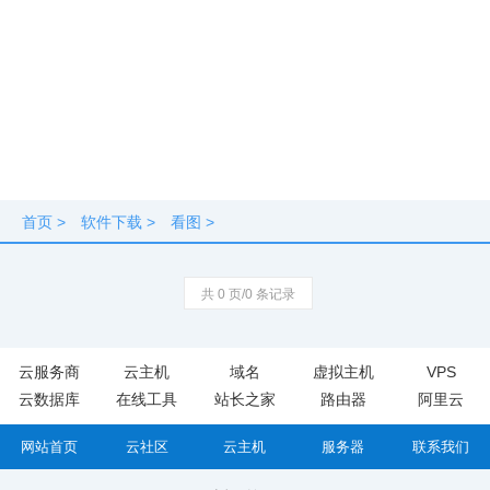
首页
>
软件下载
>
看图
>
共 0 页/0 条记录
云服务商
云主机
域名
虚拟主机
VPS
云数据库
在线工具
站长之家
路由器
阿里云
网站首页
云社区
云主机
服务器
联系我们