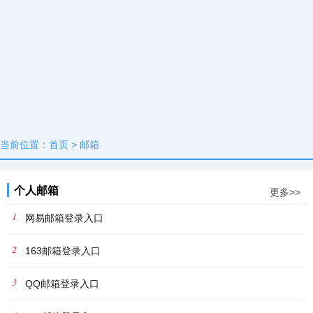
当前位置：
首页
>
邮箱
个人邮箱
更多>>
1
网易邮箱登录入口
2
163邮箱登录入口
3
QQ邮箱登录入口