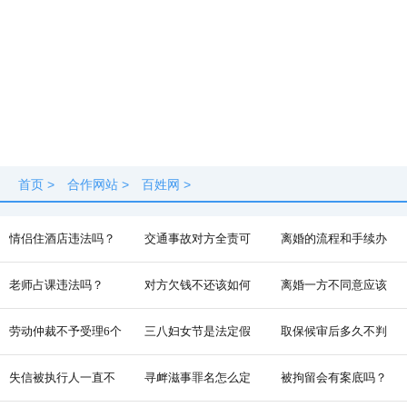
首页
>
合作网站
>
百姓网
>
情侣住酒店违法吗？
交通事故对方全责可
离婚的流程和手续办
以要求的赔偿有哪些
理
老师占课违法吗？
对方欠钱不还该如何
离婚一方不同意应该
起诉
怎么样才能离
劳动仲裁不予受理6个
三八妇女节是法定假
取保候审后多久不判
条件
期吗？
就安全了
失信被执行人一直不
寻衅滋事罪名怎么定
被拘留会有案底吗？
还会怎么样
罪？