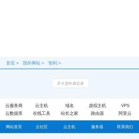
首页
>
国外网站
>
智利
>
共 0 页/0 条记录
云服务商
云主机
域名
虚拟主机
VPS
云数据库
在线工具
站长之家
路由器
阿里云
网站首页
云社区
云主机
服务器
联系我们