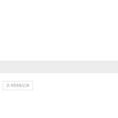
共
0
页
0
条记录