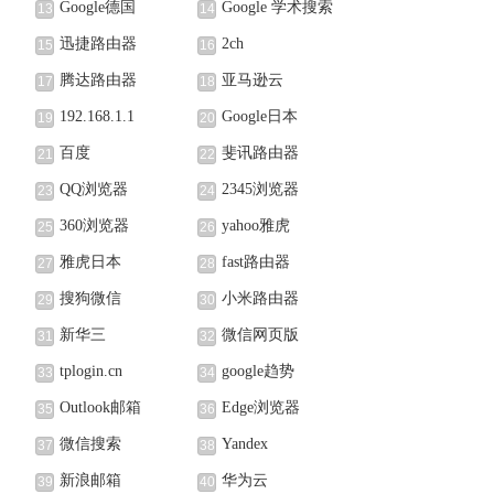
Google德国
Google 学术搜索
13
14
迅捷路由器
2ch
15
16
腾达路由器
亚马逊云
17
18
192.168.1.1
Google日本
19
20
百度
斐讯路由器
21
22
QQ浏览器
2345浏览器
23
24
360浏览器
yahoo雅虎
25
26
雅虎日本
fast路由器
27
28
搜狗微信
小米路由器
29
30
新华三
微信网页版
31
32
tplogin.cn
google趋势
33
34
Outlook邮箱
Edge浏览器
35
36
微信搜索
Yandex
37
38
新浪邮箱
华为云
39
40