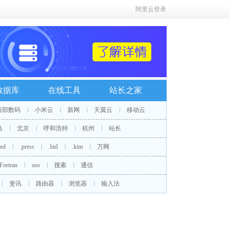
阿里云登录
数据库
在线工具
站长之家
西部数码
小米云
新网
天翼云
移动云
岛
北京
呼和浩特
杭州
站长
red
.press
.bid
.kim
万网
Fortran
seo
搜索
通信
斐讯
路由器
浏览器
输入法