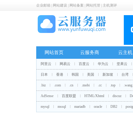
企业邮箱
|
网站建设
|
网站备案
|
网站托管
|
主机测评
网站首页
云服务商
云主机
阿里云
网易云
百度云
华为云
坚果云
日本
香港
韩国
美国
新加坡
台湾
.biz
.com
.cn
.mobi
.cc
.top
.wang
AdSense
百度联盟
HTML/Xhtml
discuz
D
mysql
mssql
mariadb
oracle
DB2
postg