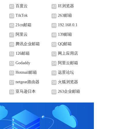
百度云
IE浏览器
41
42
TikTok
263邮箱
43
44
21cn邮箱
192.168.0.1
45
46
阿里云
139邮箱
47
48
腾讯企业邮箱
QQ邮箱
49
50
126邮箱
网上应用店
51
52
Godaddy
阿里云邮箱
53
54
Hotmail邮箱
远景论坛
55
56
netgear路由器
火狐浏览器
57
58
亚马逊日本
263企业邮箱
59
60