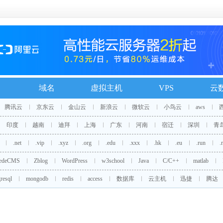
域名
虚拟主机
VPS
云
腾讯云
京东云
金山云
新浪云
微软云
小鸟云
aws
印度
越南
迪拜
上海
广东
河南
宿迁
深圳
青
.net
.vip
.xyz
.org
.edu
.xxx
.hk
.eu
.run
.
edeCMS
Zblog
WordPress
w3school
Java
C/C++
matlab
resql
mongodb
redis
access
数据库
云主机
迅捷
腾达