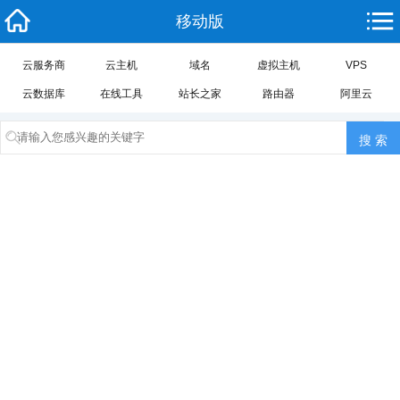
移动版
云服务商
云主机
域名
虚拟主机
VPS
云数据库
在线工具
站长之家
路由器
阿里云