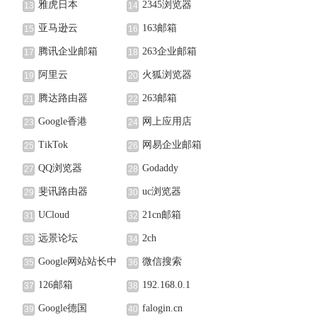
雅虎日本
2345浏览器
13
14
亚马逊云
163邮箱
15
16
腾讯企业邮箱
263企业邮箱
17
18
阿里云
火狐浏览器
19
20
腾达路由器
263邮箱
21
22
Google香港
网上应用店
23
24
TikTok
网易企业邮箱
25
26
QQ浏览器
Godaddy
27
28
斐讯路由器
uc浏览器
29
30
UCloud
21cn邮箱
31
32
远景论坛
2ch
33
34
Google网站站长中
微信搜索
35
36
心
126邮箱
192.168.0.1
37
38
Google德国
falogin.cn
39
40