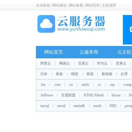
企业邮箱
|
网站建设
|
网站备案
|
网站托管
|
主机测评
网站首页
云服务商
云主机
阿里云
网易云
百度云
华为云
坚果云
日本
香港
韩国
美国
新加坡
台湾
.biz
.com
.cn
.mobi
.cc
.top
.wang
AdSense
百度联盟
HTML/Xhtml
discuz
D
mysql
mssql
mariadb
oracle
DB2
postg