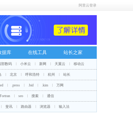
阿里云登录
数据库
在线工具
站长之家
西部数码
小米云
新网
天翼云
移动云
岛
北京
呼和浩特
杭州
站长
red
.press
.bid
.kim
万网
Fortran
seo
搜索
通信
斐讯
路由器
浏览器
输入法