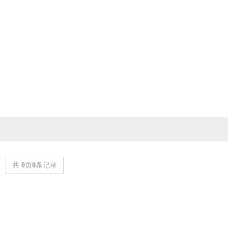
共
0
页
0
条记录