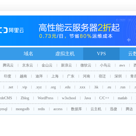
域名
虚拟主机
VPS
云
腾讯云
京东云
金山云
新浪云
微软云
小鸟云
aws
印度
越南
迪拜
上海
广东
河南
宿迁
深圳
青
.net
.vip
.xyz
.org
.edu
.xxx
.hk
.eu
.run
.
edeCMS
Zblog
WordPress
w3school
Java
C/C++
matlab
resql
mongodb
redis
access
数据库
云主机
迅捷
腾达