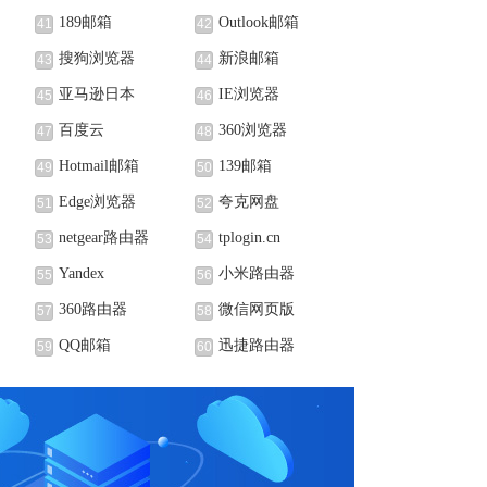
189邮箱
Outlook邮箱
41
42
搜狗浏览器
新浪邮箱
43
44
亚马逊日本
IE浏览器
45
46
百度云
360浏览器
47
48
Hotmail邮箱
139邮箱
49
50
Edge浏览器
夸克网盘
51
52
netgear路由器
tplogin.cn
53
54
Yandex
小米路由器
55
56
360路由器
微信网页版
57
58
QQ邮箱
迅捷路由器
59
60